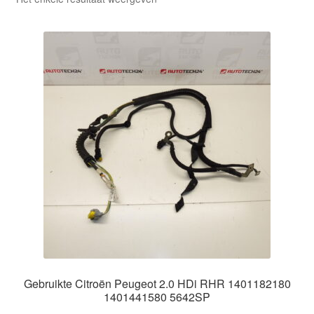
Kassa
Klachten
Klachtenprocedure
Levering
Mijn account
Over ons
Privacybeleid
Wereldwijde verzending
Gebruikte Citroën Peugeot 2.0 HDi RHR 1401182180
1401441580 5642SP
Winkelwagen