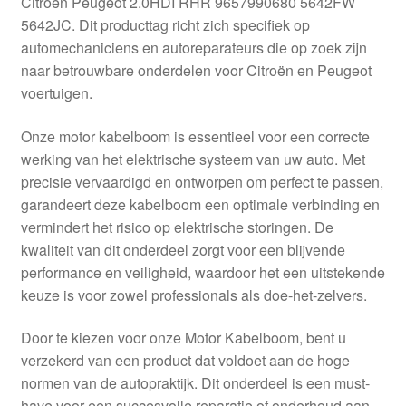
Citroën Peugeot 2.0HDI RHR 9657990680 5642FW
Kassa
5642JC. Dit producttag richt zich specifiek op
automechaniciens en autoreparateurs die op zoek zijn
Klachten
naar betrouwbare onderdelen voor Citroën en Peugeot
voertuigen.
Klachtenprocedure
Onze motor kabelboom is essentieel voor een correcte
Levering
werking van het elektrische systeem van uw auto. Met
precisie vervaardigd en ontworpen om perfect te passen,
Mijn account
garandeert deze kabelboom een optimale verbinding en
vermindert het risico op elektrische storingen. De
kwaliteit van dit onderdeel zorgt voor een blijvende
Over ons
performance en veiligheid, waardoor het een uitstekende
keuze is voor zowel professionals als doe-het-zelvers.
Privacybeleid
Door te kiezen voor onze Motor Kabelboom, bent u
Wereldwijde verzending
verzekerd van een product dat voldoet aan de hoge
normen van de autopraktijk. Dit onderdeel is een must-
Winkelwagen
have voor een succesvolle reparatie of onderhoud aan