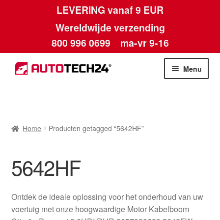
LEVERING vanaf 9 EUR
Wereldwijde verzending
800 996 0699
ma-vr 9-16
Ga
Ga
Menu
door
naar
naar
de
Home
navigatie
inhoud
Afdruk
Home
Producten getagged “5642HF”
Algemene voorwaarden
5642HF
Betalingen
Ontdek de ideale oplossing voor het onderhoud van uw
Contact
voertuig met onze hoogwaardige Motor Kabelboom