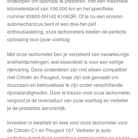
ontworpen om optimaal te presteren, met een maximale
Kassa
kilometerstand van 106.000 km en het specifieke
nummer 83800-0H142 6106QR. Of je nu een ervaren
Klachten
automechanicus bent of een doe-het-zelf
enthousiasteling, onze tachometers bieden de perfecte
Klachtenprocedure
oplossing voor jouw voertuig.
Levering
Met onze tachometer ben je verzekerd van nauwkeurige
snelheidsmetingen, wat essentieel is voor een veilige
Mijn account
rijervaring. Deze onderdelen zijn niet alleen compatibel
met Citroën en Peugeot, maar zijn ook gemaakt om
duurzaam en betrouwbaar te zijn onder verschillende
Over ons
rijomstandigheden. Door te kiezen voor onze tachometer,
vergroot je de levensduur van jouw voertuig en verbeter
Privacybeleid
je de prestaties aanzienlijk.
Wereldwijde verzending
Investeer in kwaliteit en kies voor onze tachometer voor
de Citroën C1 en Peugeot 107. Verbeter je auto-
Winkelwagen
onderhoud met deze onmisbare componenten en ervaar