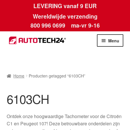
LEVERING vanaf 9 EUR
Wereldwijde verzending
800 996 0699
ma-vr 9-16
Ga
Ga
Menu
door
naar
naar
de
Home
navigatie
inhoud
Afdruk
Home
Producten getagged “6103CH”
Algemene voorwaarden
6103CH
Betalingen
Ontdek onze hoogwaardige Tachometer voor de Citroën
Contact
C1 en Peugeot 107! Deze betrouwbare onderdelen zijn