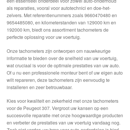
een essentieel onderdeel voor zowel auto-onderhoud
Kassa
als reparaties, vooral voor autotechnici en doe-het-
zelvers. Met referentienummers zoals 9660470480 en
Klachten
9654485080, en kilometerstanden van 129000 km en
192000 km, biedt ons assortiment tachometers de
Klachtenprocedure
perfecte oplossing voor uw voertuig.
Levering
Onze tachometers zijn ontworpen om nauwkeurige
informatie te bieden over de snelheid van uw voertuig,
Mijn account
wat cruciaal is voor de optimale prestaties van uw auto.
Of u nu een professionele monteur bent of uw eigen auto
wilt repareren, deze tachometers zijn eenvoudig te
Over ons
installeren en zeer betrouwbaar.
Privacybeleid
Kies voor kwaliteit en zekerheid met onze tachometers
voor de Peugeot 307. Vergroot uw kansen op een
Wereldwijde verzending
succesvolle reparatie met onze hoogwaardige producten
en verbeter de prestaties van uw voertuig vandaag nog.
Winkelwagen
Zoek niet verder; uw bron voor auto-onderdelen is hier!