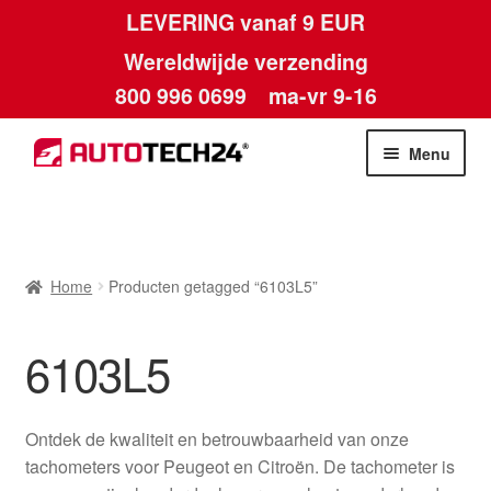
LEVERING vanaf 9 EUR
Wereldwijde verzending
800 996 0699
ma-vr 9-16
Ga
Ga
Menu
door
naar
naar
de
Home
navigatie
inhoud
Afdruk
Home
Producten getagged “6103L5”
Algemene voorwaarden
6103L5
Betalingen
Ontdek de kwaliteit en betrouwbaarheid van onze
Contact
tachometers voor Peugeot en Citroën. De tachometer is