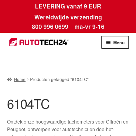
LEVERING vanaf 9 EUR
Wereldwijde verzending
800 996 0699
ma-vr 9-16
Ga
Ga
Menu
door
naar
naar
de
Home
navigatie
inhoud
Afdruk
Home
Producten getagged “6104TC”
Algemene voorwaarden
6104TC
Betalingen
Ontdek onze hoogwaardige tachometers voor Citroën en
Contact
Peugeot, ontworpen voor autotechnici en doe-het-