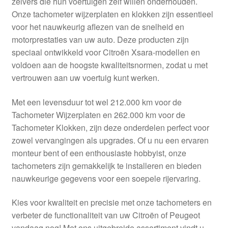
zelvers die hun voertuigen zelf willen onderhouden.
Kassa
Onze tachometer wijzerplaten en klokken zijn essentieel
voor het nauwkeurig aflezen van de snelheid en
Klachten
motorprestaties van uw auto. Deze producten zijn
speciaal ontwikkeld voor Citroën Xsara-modellen en
Klachtenprocedure
voldoen aan de hoogste kwaliteitsnormen, zodat u met
vertrouwen aan uw voertuig kunt werken.
Levering
Met een levensduur tot wel 212.000 km voor de
Mijn account
Tachometer Wijzerplaten en 262.000 km voor de
Tachometer Klokken, zijn deze onderdelen perfect voor
zowel vervangingen als upgrades. Of u nu een ervaren
Over ons
monteur bent of een enthousiaste hobbyist, onze
tachometers zijn gemakkelijk te installeren en bieden
Privacybeleid
nauwkeurige gegevens voor een soepele rijervaring.
Wereldwijde verzending
Kies voor kwaliteit en precisie met onze tachometers en
verbeter de functionaliteit van uw Citroën of Peugeot
Winkelwagen
vandaag nog! Met ons uitgebreide assortiment vindt u