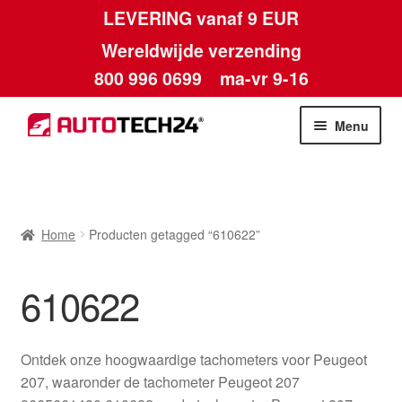
LEVERING vanaf 9 EUR
Wereldwijde verzending
800 996 0699
ma-vr 9-16
Ga
Ga
Menu
door
naar
naar
de
Home
navigatie
inhoud
Afdruk
Home
Producten getagged “610622”
Algemene voorwaarden
610622
Betalingen
Ontdek onze hoogwaardige tachometers voor Peugeot
Contact
207, waaronder de tachometer Peugeot 207