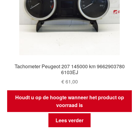
Tachometer Peugeot 207 145000 km 9662903780
6103EJ
€
61,00
Houdt u op de hoogte wanneer het product op
voorraad is
Lees verder