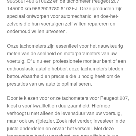
9665661480 610622 en de tachometer Peugeot 207
Kassa
145000 km 9662903780 6103EJ. Deze producten zijn
speciaal ontworpen voor automechanici en doe-het-
Klachten
zelvers die hun voertuigen zelf willen repareren en
onderhoud willen uitvoeren.
Klachtenprocedure
Onze tachometers zijn essentieel voor het nauwkeurig
Levering
meten van de snelheid en motorparameters van uw
voertuig. Of u nu een professionele monteur bent of een
Mijn account
enthousiaste autoliefhebber, deze tachometers bieden
betrouwbaarheid en precisie die u nodig heeft om de
prestaties van uw auto te optimaliseren.
Over ons
Door te kiezen voor onze tachometers voor Peugeot 207,
Privacybeleid
kiest u voor kwaliteit en duurzaamheid. Hiermee
verhoogt u niet alleen de levensduur van uw voertuig,
Wereldwijde verzending
maar ook uw rijplezier. Zoek niet verder; investeer in de
juiste onderdelen en ervaar het verschil. Met deze
Winkelwagen
tachometers bent u verzekerd van een stijging in uw