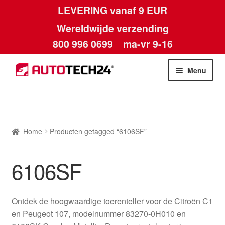
LEVERING vanaf 9 EUR
Wereldwijde verzending
800 996 0699
ma-vr 9-16
Ga
Ga
Menu
door
naar
naar
de
Home
navigatie
inhoud
Afdruk
Home
Producten getagged “6106SF”
Algemene voorwaarden
6106SF
Betalingen
Ontdek de hoogwaardige toerenteller voor de Citroën C1
Contact
en Peugeot 107, modelnummer 83270-0H010 en