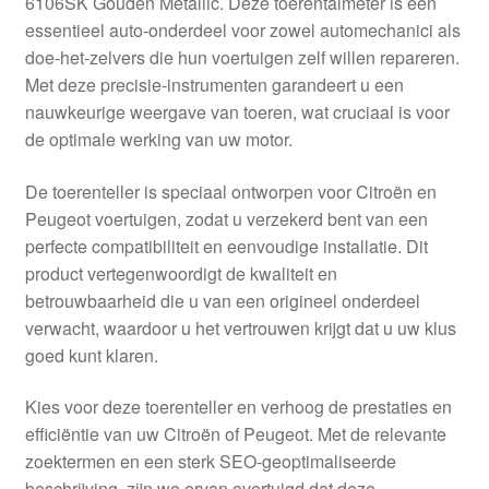
6106SK Gouden Metallic. Deze toerentalmeter is een
Kassa
essentieel auto-onderdeel voor zowel automechanici als
doe-het-zelvers die hun voertuigen zelf willen repareren.
Klachten
Met deze precisie-instrumenten garandeert u een
nauwkeurige weergave van toeren, wat cruciaal is voor
Klachtenprocedure
de optimale werking van uw motor.
Levering
De toerenteller is speciaal ontworpen voor Citroën en
Peugeot voertuigen, zodat u verzekerd bent van een
Mijn account
perfecte compatibiliteit en eenvoudige installatie. Dit
product vertegenwoordigt de kwaliteit en
betrouwbaarheid die u van een origineel onderdeel
Over ons
verwacht, waardoor u het vertrouwen krijgt dat u uw klus
goed kunt klaren.
Privacybeleid
Kies voor deze toerenteller en verhoog de prestaties en
Wereldwijde verzending
efficiëntie van uw Citroën of Peugeot. Met de relevante
zoektermen en een sterk SEO-geoptimaliseerde
Winkelwagen
beschrijving, zijn we ervan overtuigd dat deze