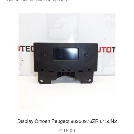
Kassa
Klachten
Klachtenprocedure
Levering
Mijn account
Over ons
Privacybeleid
Wereldwijde verzending
Display Citroën Peugeot 96250976ZR 6155N2
€
15,00
Winkelwagen