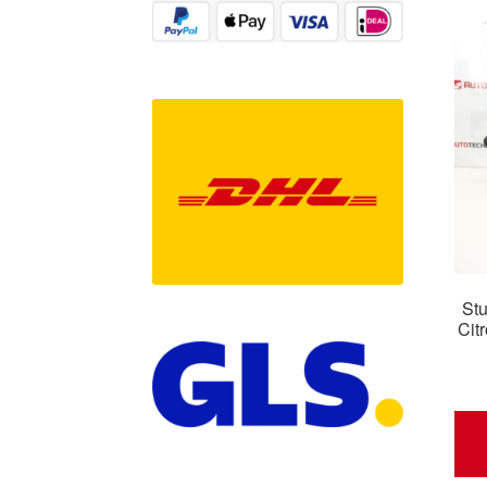
Stu
Cit