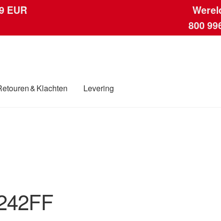
 9 EUR
Werel
800 99
Retouren & Klachten
Levering
ngen
Contact
Kassa
Klachten
Klachtenprocedure
Levering
Mijn acc
ding
Winkelwagen
242FF