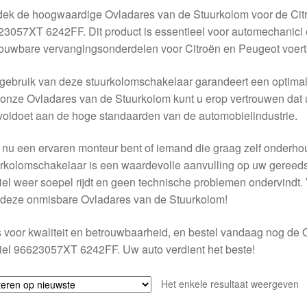
ek de hoogwaardige Ovladares van de Stuurkolom voor de Citr
3057XT 6242FF. Dit product is essentieel voor automechanici e
ouwbare vervangingsonderdelen voor Citroën en Peugeot voert
gebruik van deze stuurkolomschakelaar garandeert een optimale
onze Ovladares van de Stuurkolom kunt u erop vertrouwen dat 
voldoet aan de hoge standaarden van de automobielindustrie.
 nu een ervaren monteur bent of iemand die graag zelf onderhoud
rkolomschakelaar is een waardevolle aanvulling op uw gereeds
iel weer soepel rijdt en geen technische problemen ondervindt. 
 deze onmisbare Ovladares van de Stuurkolom!
 voor kwaliteit en betrouwbaarheid, en bestel vandaag nog de
iel 96623057XT 6242FF. Uw auto verdient het beste!
Het enkele resultaat weergeven