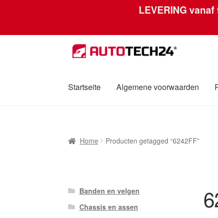
LEVERING vanaf
Ga
Ga
door
naar
naar
de
navigatie
inhoud
Startseite
Algemene voorwaarden
Home
Afdruk
Algemene voorwaarden
Betali
Home
Producten getagged “6242FF”
Over ons
Privacybeleid
Wereldwijde verzen
6
Banden en velgen
Chassis en assen