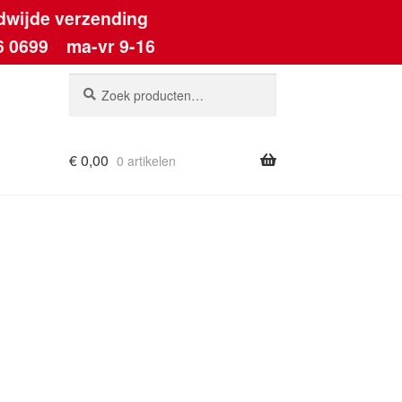
dwijde verzending
6 0699
ma-vr 9-16
Zoeken
Zoeken
naar:
€
0,00
0 artikelen
ount