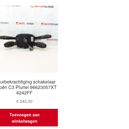
urbekrachtiging schakelaar
roën C3 Pluriel 96623057XT
6242FF
€
242,00
Toevoegen aan
winkelwagen