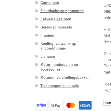
Containers
Ontd
Elektrische componenten
9662
betr
FAP-katalysatoren
Gereedschapssets
Het 
Met 
Interieur
die 
Koeling, verwarming,
airconditioning
Of u
Lichaam
stuu
Motor - onderdelen en
Plur
accessoires
met
Motoren, versnellingsbakken
Kies
Trekstangen en kabels
Plur