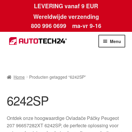
LEVERING vanaf 9 EUR
Wereldwijde verzending
800 996 0699
ma-vr 9-16
Ga
Ga
Menu
door
naar
naar
de
Home
navigatie
inhoud
Afdruk
Home
Producten getagged “6242SP”
Algemene voorwaarden
6242SP
Betalingen
Ontdek onze hoogwaardige Ovladače Páčky Peugeot
Contact
207 96657282XT 6242SP, de perfecte oplossing voor