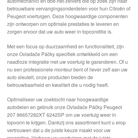
automechanici en doe-het-zelvers die op zoek zijn naar
Kassa
betrouwbare vervangingsonderdelen voor hun Citroën of
Peugeot voertuigen. Deze hoogwaardige componenten
Klachten
zijn ontworpen om optimale prestaties te leveren en
zorgen ervoor dat uw auto weer in topconditie is.
Klachtenprocedure
Met een focus op duurzaamheid en functionaliteit, zijn
Levering
onze Ovladače Páčky specifiek ontwikkeld om een
naadloze integratie met uw voertuig te garanderen. Of u
Mijn account
nu een professionele monteur bent of liever zelf aan uw
auto sleutelt, onze producten bieden de
betrouwbaarheid en kwaliteit die u nodig heeft.
Over ons
Optimaliseer uw zoektocht naar hoogwaardige
Privacybeleid
autodelen en gebruik onze Ovladače Páčky Peugeot
207 96657282XT 6242SP om uw voertuig weer in
Wereldwijde verzending
topvorm te krijgen. Dankzij ons assortiment kunt u erop
vertrouwen dat u de juiste keuze maakt voor uw
Winkelwagen
reparaties. Verhoog uw voertuigen met de juiste