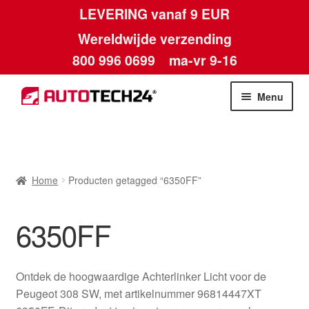
LEVERING vanaf 9 EUR
Wereldwijde verzending
800 996 0699
ma-vr 9-16
Ga
Ga
Menu
door
naar
naar
de
Home
navigatie
inhoud
Afdruk
Home
Producten getagged “6350FF”
Algemene voorwaarden
6350FF
Betalingen
Ontdek de hoogwaardige Achterlinker Licht voor de
Contact
Peugeot 308 SW, met artikelnummer 96814447XT