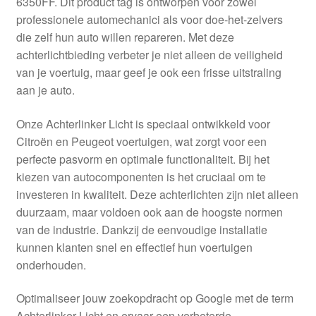
6350FF. Dit product tag is ontworpen voor zowel
Kassa
professionele automechanici als voor doe-het-zelvers
die zelf hun auto willen repareren. Met deze
Klachten
achterlichtbieding verbeter je niet alleen de veiligheid
van je voertuig, maar geef je ook een frisse uitstraling
Klachtenprocedure
aan je auto.
Levering
Onze Achterlinker Licht is speciaal ontwikkeld voor
Citroën en Peugeot voertuigen, wat zorgt voor een
Mijn account
perfecte pasvorm en optimale functionaliteit. Bij het
kiezen van autocomponenten is het cruciaal om te
investeren in kwaliteit. Deze achterlichten zijn niet alleen
Over ons
duurzaam, maar voldoen ook aan de hoogste normen
van de industrie. Dankzij de eenvoudige installatie
Privacybeleid
kunnen klanten snel en effectief hun voertuigen
onderhouden.
Wereldwijde verzending
Optimaliseer jouw zoekopdracht op Google met de term
Winkelwagen
Achterlinker Licht en ervaar een verbeterde