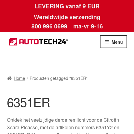
LEVERING vanaf 9 EUR
Wereldwijde verzending
800 996 0699
ma-vr 9-16
Ga
Ga
Menu
door
naar
naar
de
Home
navigatie
inhoud
Afdruk
Home
Producten getagged “6351ER”
Algemene voorwaarden
6351ER
Betalingen
Ontdek het veelzijdige derde remlicht voor de Citroën
Contact
Xsara Picasso, met de artikelen nummers 6351Y2 en