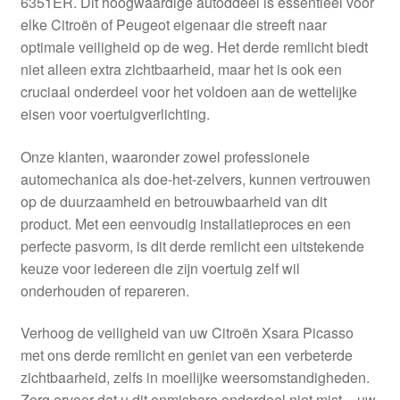
6351ER. Dit hoogwaardige autoddeel is essentieel voor
Kassa
elke Citroën of Peugeot eigenaar die streeft naar
optimale veiligheid op de weg. Het derde remlicht biedt
Klachten
niet alleen extra zichtbaarheid, maar het is ook een
cruciaal onderdeel voor het voldoen aan de wettelijke
Klachtenprocedure
eisen voor voertuigverlichting.
Levering
Onze klanten, waaronder zowel professionele
automechanica als doe-het-zelvers, kunnen vertrouwen
Mijn account
op de duurzaamheid en betrouwbaarheid van dit
product. Met een eenvoudig installatieproces en een
perfecte pasvorm, is dit derde remlicht een uitstekende
Over ons
keuze voor iedereen die zijn voertuig zelf wil
onderhouden of repareren.
Privacybeleid
Verhoog de veiligheid van uw Citroën Xsara Picasso
Wereldwijde verzending
met ons derde remlicht en geniet van een verbeterde
zichtbaarheid, zelfs in moeilijke weersomstandigheden.
Winkelwagen
Zorg ervoor dat u dit onmisbare onderdeel niet mist – uw