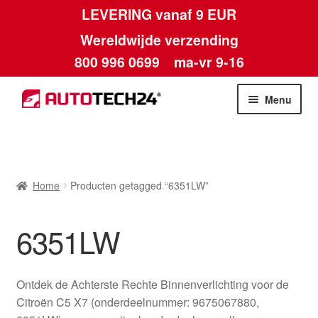
LEVERING vanaf 9 EUR
Wereldwijde verzending
800 996 0699
ma-vr 9-16
Ga
Ga
Menu
door
naar
naar
de
Home
navigatie
inhoud
Afdruk
Home
Producten getagged “6351LW”
Algemene voorwaarden
6351LW
Betalingen
Ontdek de Achterste Rechte Binnenverlichting voor de
Contact
Citroën C5 X7 (onderdeelnummer: 9675067880,