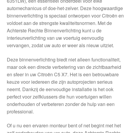
6351LW), een essentieel onderdeel voor elke
Kassa
automechanicus of doe-het-zelver. Deze hoogwaardige
binnenverlichting is speciaal ontworpen voor Citroën en
Klachten
voldoet aan de strengste kwaliteitsnormen. Met de
Achterste Rechte Binnenverlichting kunt u de
Klachtenprocedure
interieurverlichting van uw voertuig eenvoudig
vervangen, zodat uw auto er weer als nieuw uitziet.
Levering
Deze binnenverlichting biedt niet alleen functionaliteit,
Mijn account
maar ook een directe verbetering van de zichtbaarheid
en sfeer in uw Citroën C5 X7. Het is een betrouwbare
keuze voor iedereen die zijn autoprojecten serieus
Over ons
neemt. Dankzij de eenvoudige installatie is het ook
perfect voor zelfklussers die hun voertuigen willen
Privacybeleid
onderhouden of verbeteren zonder de hulp van een
professional.
Wereldwijde verzending
Of u nu een ervaren monteur bent of net begint met het
Winkelwagen
zelf onderhouden van uw auto, deze Achterste Rechte