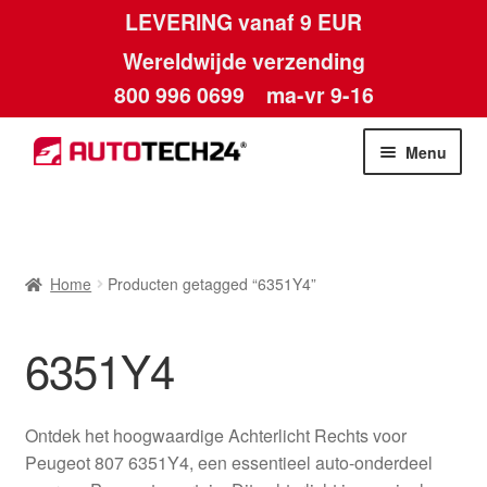
LEVERING vanaf 9 EUR
Wereldwijde verzending
800 996 0699
ma-vr 9-16
Ga
Ga
Menu
door
naar
naar
de
Home
navigatie
inhoud
Afdruk
Home
Producten getagged “6351Y4”
Algemene voorwaarden
6351Y4
Betalingen
Ontdek het hoogwaardige Achterlicht Rechts voor
Contact
Peugeot 807 6351Y4, een essentieel auto-onderdeel