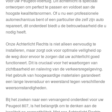
voor uw Peugeot-voertuig. Dit achterlicht is speciaal
Kassa
ontworpen om perfect te passen en voldoet aan de
hoogste kwaliteitsnormen. Of u nu een professionele
Klachten
automechanicus bent of een particulier die zelf zijn auto
repareert, dit onderdeel biedt u de betrouwbaarheid die u
Klachtenprocedure
nodig heeft.
Levering
Onze Achterlicht Rechts is niet alleen eenvoudig te
installeren, maar zorgt ook voor optimale veiligheid op
Mijn account
de weg door ervoor te zorgen dat uw achterlicht goed
functioneert. Dit is cruciaal voor het waarborgen van
zichtbaarheid en naleving van de verkeersregelgeving.
Over ons
Het gebruik van hoogwaardige materialen garandeert
een lange levensduur en weerstand tegen verschillende
Privacybeleid
weersomstandigheden.
Wereldwijde verzending
Bij het zoeken naar een vervangend onderdeel voor uw
Peugeot 807, is het belangrijk om te denken aan de
Winkelwagen
kwaliteit en compatibiliteit. Met ons Achterlicht Rechts