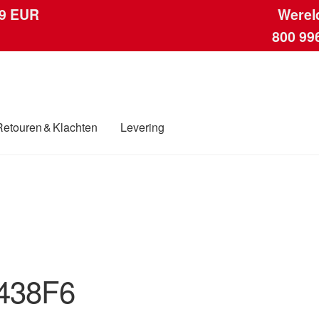
 9 EUR
Werel
800 99
Retouren & Klachten
Levering
ngen
Contact
Kassa
Klachten
Klachtenprocedure
Levering
Mijn acc
ding
Winkelwagen
438F6