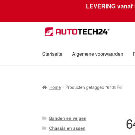
LEVERING vanaf
Ga
Ga
door
naar
naar
de
navigatie
inhoud
Startseite
Algemene voorwaarden
Home
Afdruk
Algemene voorwaarden
Betali
Home
Producten getagged “6438F6”
Over ons
Privacybeleid
Wereldwijde verzen
6
Banden en velgen
Chassis en assen