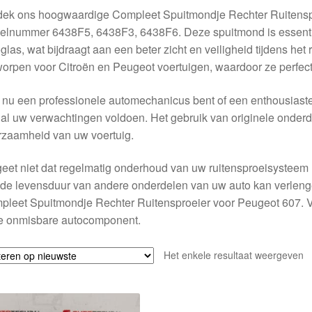
dek ons hoogwaardige Compleet Spuitmondje Rechter Ruitensp
kelnummer 6438F5, 6438F3, 6438F6. Deze spuitmond is essentiee
glas, wat bijdraagt aan een beter zicht en veiligheid tijdens het
orpen voor Citroën en Peugeot voertuigen, waardoor ze perfect 
 nu een professionele automechanicus bent of een enthousiaste
al uw verwachtingen voldoen. Het gebruik van originele onderd
rzaamheid van uw voertuig.
eet niet dat regelmatig onderhoud van uw ruitensproeisysteem n
de levensduur van andere onderdelen van uw auto kan verlengen.
leet Spuitmondje Rechter Ruitensproeier voor Peugeot 607. V
e onmisbare autocomponent.
Het enkele resultaat weergeven