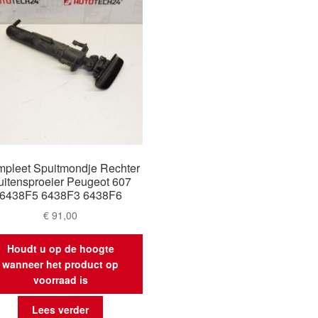
pleet Spuitmondje Rechter
uitensproeier Peugeot 607
6438F5 6438F3 6438F6
€
91,00
Houdt u op de hoogte
wanneer het product op
voorraad is
Lees verder