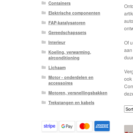
Containers
Ont
Elektrische componenten
arti
auto
FAP-katalysatoren
ontw
Gereedschapssets
Of u
Interieur
aan 
Koeling, verwarming,
duu
airconditioning
Lichaam
Verg
Motor - onderdelen en
ook 
accessoires
Comp
Motoren, versnellingsbakken
dez
Trekstangen en kabels