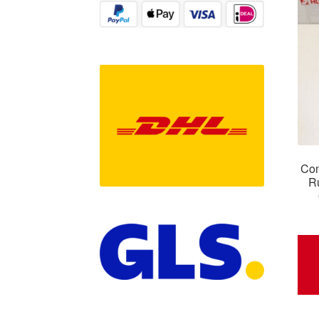
Com
R