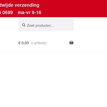
dwijde verzending
6 0699
ma-vr 9-16
Zoeken
Zoeken
naar:
€
0,00
0 artikelen
ount