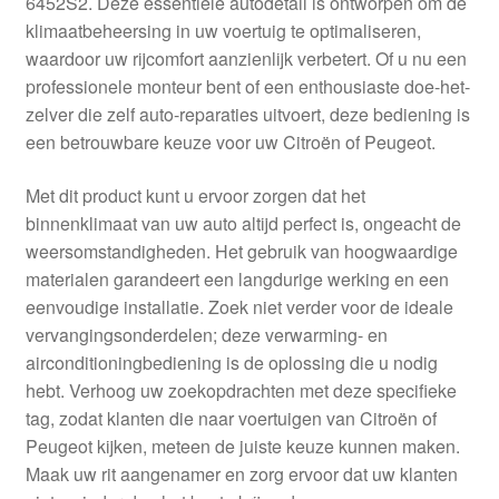
6452S2. Deze essentiële autodetail is ontworpen om de
Kassa
klimaatbeheersing in uw voertuig te optimaliseren,
waardoor uw rijcomfort aanzienlijk verbetert. Of u nu een
Klachten
professionele monteur bent of een enthousiaste doe-het-
zelver die zelf auto-reparaties uitvoert, deze bediening is
Klachtenprocedure
een betrouwbare keuze voor uw Citroën of Peugeot.
Levering
Met dit product kunt u ervoor zorgen dat het
binnenklimaat van uw auto altijd perfect is, ongeacht de
Mijn account
weersomstandigheden. Het gebruik van hoogwaardige
materialen garandeert een langdurige werking en een
eenvoudige installatie. Zoek niet verder voor de ideale
Over ons
vervangingsonderdelen; deze verwarming- en
airconditioningbediening is de oplossing die u nodig
Privacybeleid
hebt. Verhoog uw zoekopdrachten met deze specifieke
tag, zodat klanten die naar voertuigen van Citroën of
Wereldwijde verzending
Peugeot kijken, meteen de juiste keuze kunnen maken.
Maak uw rit aangenamer en zorg ervoor dat uw klanten
Winkelwagen