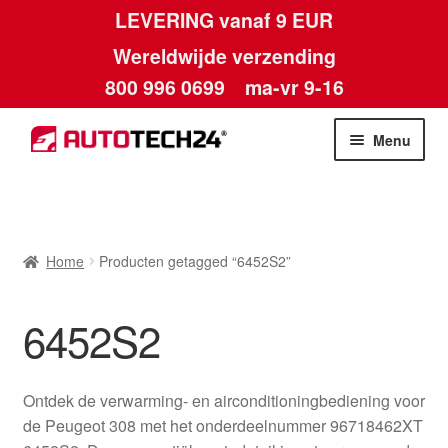
LEVERING vanaf 9 EUR
Wereldwijde verzending
800 996 0699
ma-vr 9-16
Ga
Ga
Menu
door
naar
naar
de
Home
navigatie
inhoud
Afdruk
Home
Producten getagged “6452S2”
Algemene voorwaarden
6452S2
Betalingen
Ontdek de verwarming- en airconditioningbediening voor
Contact
de Peugeot 308 met het onderdeelnummer 96718462XT