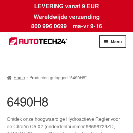
LEVERING vanaf 9 EUR
Wereldwijde verzending
800 996 0699
ma-vr 9-16
Ga
Ga
Menu
door
naar
naar
de
Home
navigatie
inhoud
Afdruk
Home
Producten getagged “6490H8”
Algemene voorwaarden
6490H8
Betalingen
Ontdek onze hoogwaardige Hydroactieve Regler voor
Contact
de Citroën C5 X7 (onderdeelnummer 96596729ZD,