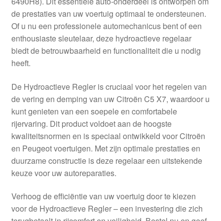
6490H8). Dit essentiële auto-onderdeel is ontworpen om
Kassa
de prestaties van uw voertuig optimaal te ondersteunen.
Of u nu een professionele automechanicus bent of een
Klachten
enthousiaste sleutelaar, deze hydroactieve regelaar
biedt de betrouwbaarheid en functionaliteit die u nodig
Klachtenprocedure
heeft.
Levering
De Hydroactieve Regler is cruciaal voor het regelen van
de vering en demping van uw Citroën C5 X7, waardoor u
Mijn account
kunt genieten van een soepele en comfortabele
rijervaring. Dit product voldoet aan de hoogste
kwaliteitsnormen en is speciaal ontwikkeld voor Citroën
Over ons
en Peugeot voertuigen. Met zijn optimale prestaties en
duurzame constructie is deze regelaar een uitstekende
Privacybeleid
keuze voor uw autoreparaties.
Wereldwijde verzending
Verhoog de efficiëntie van uw voertuig door te kiezen
voor de Hydroactieve Regler – een investering die zich
Winkelwagen
terugbetaalt in rijcomfort en veiligheid. Bestel nu en geef