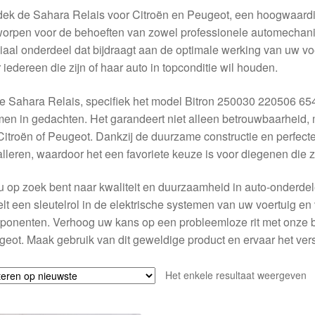
ek de Sahara Relais voor Citroën en Peugeot, een hoogwaardig
orpen voor de behoeften van zowel professionele automechanici
iaal onderdeel dat bijdraagt aan de optimale werking van uw v
 iedereen die zijn of haar auto in topconditie wil houden.
 Sahara Relais, specifiek het model Bitron 250030 220506 654
en in gedachten. Het garandeert niet alleen betrouwbaarheid,
itroën of Peugeot. Dankzij de duurzame constructie en perfecte
alleren, waardoor het een favoriete keuze is voor diegenen die
u op zoek bent naar kwaliteit en duurzaamheid in auto-onderdel
lt een sleutelrol in de elektrische systemen van uw voertuig e
onenten. Verhoog uw kans op een probleemloze rit met onze b
eot. Maak gebruik van dit geweldige product en ervaar het versc
Het enkele resultaat weergeven