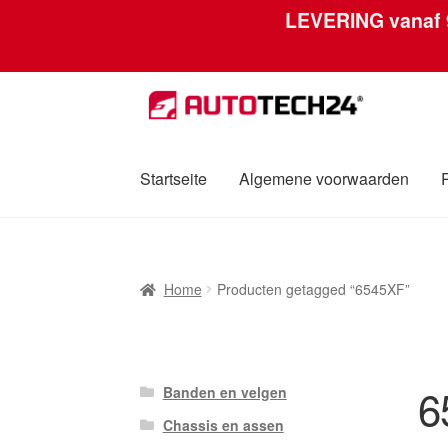
LEVERING vanaf
Ga
Ga
door
naar
naar
de
navigatie
inhoud
Startseite
Algemene voorwaarden
Home
Afdruk
Algemene voorwaarden
Betali
Home
Producten getagged “6545XF”
Over ons
Privacybeleid
Wereldwijde verzen
6
Banden en velgen
Chassis en assen