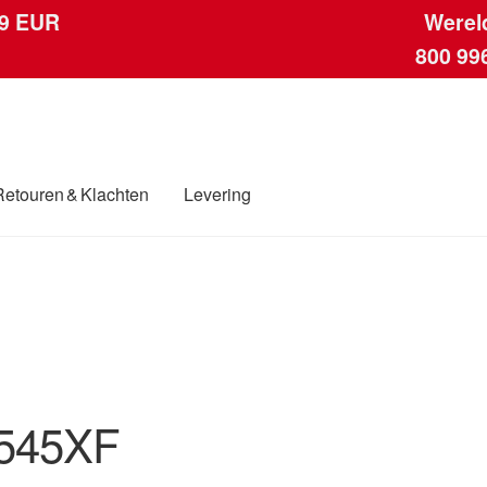
 9 EUR
Werel
800 99
Retouren & Klachten
Levering
ngen
Contact
Kassa
Klachten
Klachtenprocedure
Levering
Mijn acc
ding
Winkelwagen
545XF