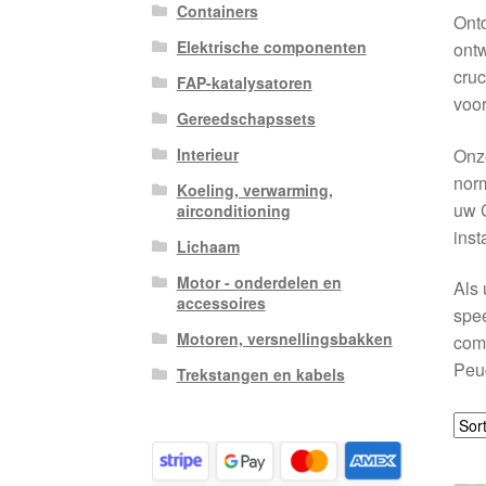
Containers
Ontd
Elektrische componenten
ontw
cruc
FAP-katalysatoren
voor
Gereedschapssets
Onze
Interieur
norm
Koeling, verwarming,
uw C
airconditioning
inst
Lichaam
Motor - onderdelen en
Als 
accessoires
spee
Motoren, versnellingsbakken
comp
Peug
Trekstangen en kabels