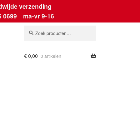
dwijde verzending
6 0699
ma-vr 9-16
Zoeken
Zoeken
naar:
€
0,00
0 artikelen
ount