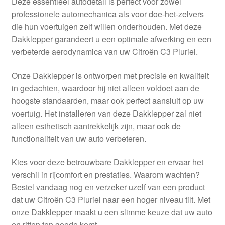
Deze essentieel autodetail is perfect voor zowel
Kassa
professionele automechanica als voor doe-het-zelvers
die hun voertuigen zelf willen onderhouden. Met deze
Klachten
Dakklepper garandeert u een optimale afwerking en een
verbeterde aerodynamica van uw Citroën C3 Pluriel.
Klachtenprocedure
Onze Dakklepper is ontworpen met precisie en kwaliteit
Levering
in gedachten, waardoor hij niet alleen voldoet aan de
hoogste standaarden, maar ook perfect aansluit op uw
Mijn account
voertuig. Het installeren van deze Dakklepper zal niet
alleen esthetisch aantrekkelijk zijn, maar ook de
functionaliteit van uw auto verbeteren.
Over ons
Kies voor deze betrouwbare Dakklepper en ervaar het
Privacybeleid
verschil in rijcomfort en prestaties. Waarom wachten?
Bestel vandaag nog en verzeker uzelf van een product
Wereldwijde verzending
dat uw Citroën C3 Pluriel naar een hoger niveau tilt. Met
onze Dakklepper maakt u een slimme keuze dat uw auto
Winkelwagen
en ritten ten goede komt.