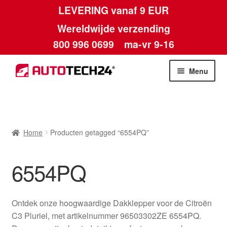
LEVERING vanaf 9 EUR
Wereldwijde verzending
800 996 0699
ma-vr 9-16
Ga
Ga
Menu
door
naar
naar
de
Home
navigatie
inhoud
Afdruk
Home
Producten getagged “6554PQ”
Algemene voorwaarden
6554PQ
Betalingen
Ontdek onze hoogwaardige Dakklepper voor de Citroën
Contact
C3 Pluriel, met artikelnummer 96503302ZE 6554PQ.