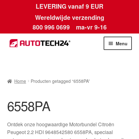
LEVERING vanaf 9 EUR
Wereldwijde verzending
800 996 0699
ma-vr 9-16
Ga
Ga
Menu
door
naar
naar
de
Home
navigatie
inhoud
Afdruk
Home
Producten getagged “6558PA”
Algemene voorwaarden
6558PA
Betalingen
Ontdek onze hoogwaardige Motorbundel Citroën
Contact
Peugeot 2.2 HDI 9648542580 6558PA, speciaal