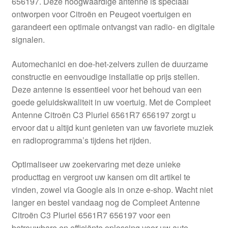
656197. Deze hoogwaardige antenne is speciaal
Kassa
ontworpen voor Citroën en Peugeot voertuigen en
garandeert een optimale ontvangst van radio- en digitale
Klachten
signalen.
Klachtenprocedure
Automechanici en doe-het-zelvers zullen de duurzame
constructie en eenvoudige installatie op prijs stellen.
Levering
Deze antenne is essentieel voor het behoud van een
goede geluidskwaliteit in uw voertuig. Met de Compleet
Mijn account
Antenne Citroën C3 Pluriel 6561R7 656197 zorgt u
ervoor dat u altijd kunt genieten van uw favoriete muziek
en radioprogramma’s tijdens het rijden.
Over ons
Optimaliseer uw zoekervaring met deze unieke
Privacybeleid
producttag en vergroot uw kansen om dit artikel te
vinden, zowel via Google als in onze e-shop. Wacht niet
Wereldwijde verzending
langer en bestel vandaag nog de Compleet Antenne
Citroën C3 Pluriel 6561R7 656197 voor een
Winkelwagen
betrouwbare en efficiënte oplossing voor uw auto.