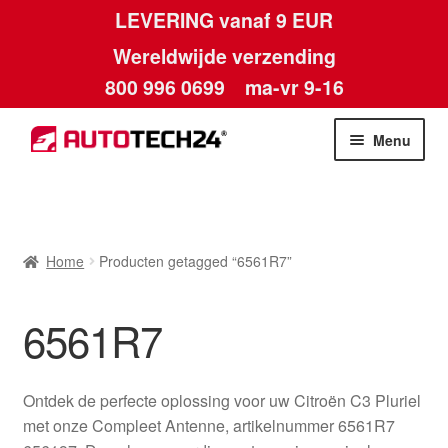
LEVERING vanaf 9 EUR
Wereldwijde verzending
800 996 0699
ma-vr 9-16
Ga
Ga
Menu
door
naar
naar
de
Home
navigatie
inhoud
Afdruk
Home
Producten getagged “6561R7”
Algemene voorwaarden
6561R7
Betalingen
Ontdek de perfecte oplossing voor uw Citroën C3 Pluriel
Contact
met onze Compleet Antenne, artikelnummer 6561R7