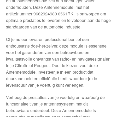
en autoliefhebbers die zelf hun voertuigen willen
Kassa
onderhouden. Deze Antennemodule, met het
artikelnummer 9662924980 6561RK, is ontworpen om
Klachten
optimale prestaties te leveren en te voldoen aan de hoge
standaarden van de automobielindustrie.
Klachtenprocedure
Of je nu een ervaren professional bent of een
Levering
enthousiaste doe-het-zelver, deze module is essentieel
voor het garanderen van een betrouwbare en
Mijn account
kwaliteitsvolle ontvangst van radio- en navigatiesignalen
in je Citroën of Peugeot. Door te kiezen voor deze
Antennemodule, investeer je in een product dat
Over ons
duurzaamheid en efficiëntie biedt, waardoor je de
levensduur van je voertuig kunt verlengen.
Privacybeleid
Verhoog de prestaties van je voertuig en waarborg de
Wereldwijde verzending
functionaliteit van je antennesysteem met dit
betrouwbare onderdeel. Deze Antennemodule is
Winkelwagen
eenvoudig te installeren en is compatibel met