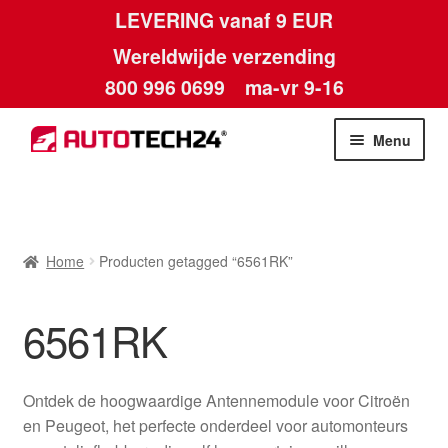
LEVERING vanaf 9 EUR
Wereldwijde verzending
800 996 0699
ma-vr 9-16
Ga
Ga
Menu
door
naar
naar
de
Home
navigatie
inhoud
Afdruk
Home
Producten getagged “6561RK”
Algemene voorwaarden
6561RK
Betalingen
Ontdek de hoogwaardige Antennemodule voor Citroën
Contact
en Peugeot, het perfecte onderdeel voor automonteurs