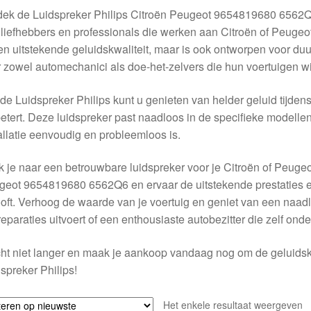
dek de Luidspreker Philips Citroën Peugeot 9654819680 6562Q
liefhebbers en professionals die werken aan Citroën of Peugeot
en uitstekende geluidskwaliteit, maar is ook ontworpen voor duur
 zowel automechanici als doe-het-zelvers die hun voertuigen w
de Luidspreker Philips kunt u genieten van helder geluid tijdens 
etert. Deze luidspreker past naadloos in de specifieke modell
allatie eenvoudig en probleemloos is.
 je naar een betrouwbare luidspreker voor je Citroën of Peugeo
eot 9654819680 6562Q6 en ervaar de uitstekende prestaties en
oft. Verhoog de waarde van je voertuig en geniet van een naadlo
reparaties uitvoert of een enthousiaste autobezitter die zelf onde
t niet langer en maak je aankoop vandaag nog om de geluidskwa
spreker Philips!
Het enkele resultaat weergeven