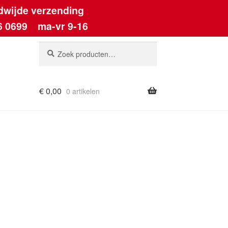
dwijde verzending
6 0699
ma-vr 9-16
Zoeken
Zoeken
naar:
€
0,00
0 artikelen
ount