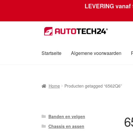
LEVERING vanaf
Ga
Ga
door
naar
naar
de
navigatie
inhoud
Startseite
Algemene voorwaarden
Home
Afdruk
Algemene voorwaarden
Betali
Home
Producten getagged “6562Q6”
Over ons
Privacybeleid
Wereldwijde verzen
6
Banden en velgen
Chassis en assen