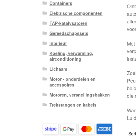
Containers
Ont
Elektrische componenten
auto
alle
FAP-katalysatoren
voor
Gereedschapssets
Met 
Interieur
verb
Koeling, verwarming,
inst
airconditioning
Lichaam
Zoek
Motor - onderdelen en
Peug
accessoires
belo
Motoren, versnellingsbakken
die 
Trekstangen en kabels
Wach
Luid