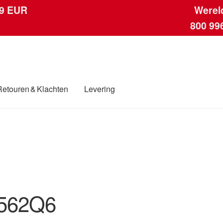
 9 EUR
Werel
800 99
Retouren & Klachten
Levering
ngen
Contact
Kassa
Klachten
Klachtenprocedure
Levering
Mijn acc
ding
Winkelwagen
562Q6