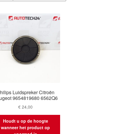
hilips Luidspreker Citroën
ugeot 9654819680 6562Q6
€
24,00
Houdt u op de hoogte
wanneer het product op
voorraad is