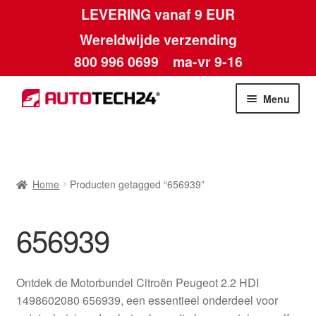
LEVERING vanaf 9 EUR
Wereldwijde verzending
800 996 0699
ma-vr 9-16
Ga
Ga
Menu
door
naar
naar
de
Home
navigatie
inhoud
Afdruk
Home
Producten getagged “656939”
Algemene voorwaarden
656939
Betalingen
Ontdek de Motorbundel Citroën Peugeot 2.2 HDI
Contact
1498602080 656939, een essentieel onderdeel voor