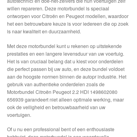
autotechnici en doe-het-zelvers die hun voertuigen zelf
Kassa
willen repareren. Deze motorbundel is speciaal
ontworpen voor Citroën en Peugeot modellen, waardoor
Klachten
het een betrouwbare keuze is voor iedereen die op zoek
is naar kwaliteit en duurzaamheid.
Klachtenprocedure
Met deze motorbundel kunt u rekenen op uitstekende
Levering
prestaties en een langere levensduur van uw voertuig.
Het is van cruciaal belang dat u kiest voor onderdelen
Mijn account
die perfect passen bij uw auto, en deze bundel voldoet
aan de hoogste normen binnen de autopr industrie. Het
gebruik van authentieke onderdelen zoals de
Over ons
Motorbundel Citroën Peugeot 2.2 HDI 1498602080
656939 garandeert niet alleen optimale werking, maar
Privacybeleid
ook de veiligheid en betrouwbaarheid van uw
voertuigen.
Wereldwijde verzending
Of u nu een professional bent of een enthousiaste
Winkelwagen
hobbyist, deze motorbundel is een waardevolle