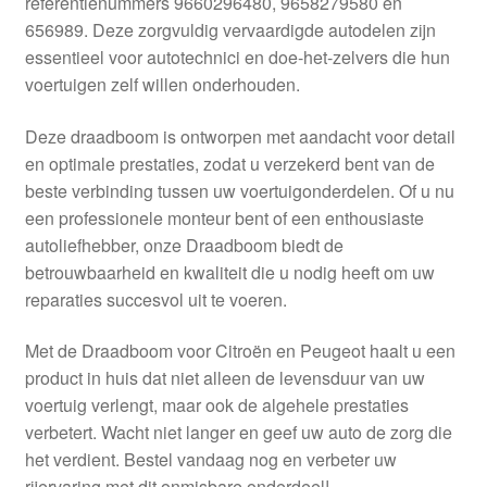
referentienummers 9660296480, 9658279580 en
Kassa
656989. Deze zorgvuldig vervaardigde autodelen zijn
essentieel voor autotechnici en doe-het-zelvers die hun
Klachten
voertuigen zelf willen onderhouden.
Klachtenprocedure
Deze draadboom is ontworpen met aandacht voor detail
en optimale prestaties, zodat u verzekerd bent van de
Levering
beste verbinding tussen uw voertuigonderdelen. Of u nu
een professionele monteur bent of een enthousiaste
Mijn account
autoliefhebber, onze Draadboom biedt de
betrouwbaarheid en kwaliteit die u nodig heeft om uw
reparaties succesvol uit te voeren.
Over ons
Met de Draadboom voor Citroën en Peugeot haalt u een
Privacybeleid
product in huis dat niet alleen de levensduur van uw
voertuig verlengt, maar ook de algehele prestaties
Wereldwijde verzending
verbetert. Wacht niet langer en geef uw auto de zorg die
het verdient. Bestel vandaag nog en verbeter uw
Winkelwagen
rijervaring met dit onmisbare onderdeel!