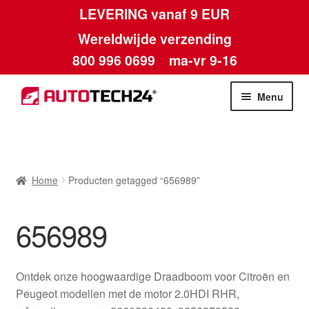
LEVERING vanaf 9 EUR
Wereldwijde verzending
800 996 0699
ma-vr 9-16
Ga
Ga
Menu
door
naar
naar
de
Home
navigatie
inhoud
Afdruk
Home
Producten getagged “656989”
Algemene voorwaarden
656989
Betalingen
Ontdek onze hoogwaardige Draadboom voor Citroën en
Contact
Peugeot modellen met de motor 2.0HDI RHR,