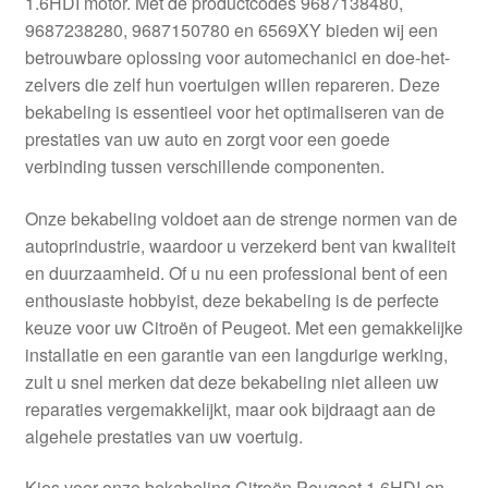
1.6HDI motor. Met de productcodes 9687138480,
Kassa
9687238280, 9687150780 en 6569XY bieden wij een
betrouwbare oplossing voor automechanici en doe-het-
Klachten
zelvers die zelf hun voertuigen willen repareren. Deze
bekabeling is essentieel voor het optimaliseren van de
Klachtenprocedure
prestaties van uw auto en zorgt voor een goede
verbinding tussen verschillende componenten.
Levering
Onze bekabeling voldoet aan de strenge normen van de
Mijn account
autoprindustrie, waardoor u verzekerd bent van kwaliteit
en duurzaamheid. Of u nu een professional bent of een
enthousiaste hobbyist, deze bekabeling is de perfecte
Over ons
keuze voor uw Citroën of Peugeot. Met een gemakkelijke
installatie en een garantie van een langdurige werking,
Privacybeleid
zult u snel merken dat deze bekabeling niet alleen uw
reparaties vergemakkelijkt, maar ook bijdraagt aan de
Wereldwijde verzending
algehele prestaties van uw voertuig.
Winkelwagen
Kies voor onze bekabeling Citroën Peugeot 1.6HDI en