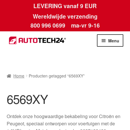
LEVERING vanaf 9 EUR
Wereldwijde verzending
800 996 0699
ma-vr 9-16
Ga
Ga
Menu
door
naar
naar
de
Home
navigatie
inhoud
Afdruk
Home
Producten getagged “6569XY”
Algemene voorwaarden
6569XY
Betalingen
Ontdek onze hoogwaardige bekabeling voor Citroën en
Contact
Peugeot, speciaal ontworpen voor voertuigen met de