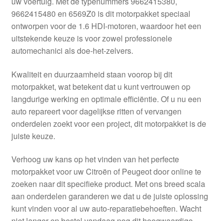
uw voertuig. Met de typenummers 9662415380,
Kassa
9662415480 en 6569Z0 is dit motorpakket speciaal
ontworpen voor de 1.6 HDI-motoren, waardoor het een
Klachten
uitstekende keuze is voor zowel professionele
automechanici als doe-het-zelvers.
Klachtenprocedure
Kwaliteit en duurzaamheid staan voorop bij dit
Levering
motorpakket, wat betekent dat u kunt vertrouwen op
langdurige werking en optimale efficiëntie. Of u nu een
Mijn account
auto repareert voor dagelijkse ritten of vervangen
onderdelen zoekt voor een project, dit motorpakket is de
juiste keuze.
Over ons
Verhoog uw kans op het vinden van het perfecte
Privacybeleid
motorpakket voor uw Citroën of Peugeot door online te
zoeken naar dit specifieke product. Met ons breed scala
Wereldwijde verzending
aan onderdelen garanderen we dat u de juiste oplossing
kunt vinden voor al uw auto-reparatiebehoeften. Wacht
Winkelwagen
niet langer en bestel vandaag nog dit hoogwaardige