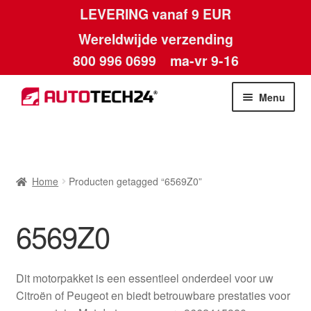
LEVERING vanaf 9 EUR
Wereldwijde verzending
800 996 0699
ma-vr 9-16
Ga
Ga
Menu
door
naar
naar
de
Home
navigatie
inhoud
Afdruk
Home
Producten getagged “6569Z0”
Algemene voorwaarden
6569Z0
Betalingen
Dit motorpakket is een essentieel onderdeel voor uw
Contact
Citroën of Peugeot en biedt betrouwbare prestaties voor