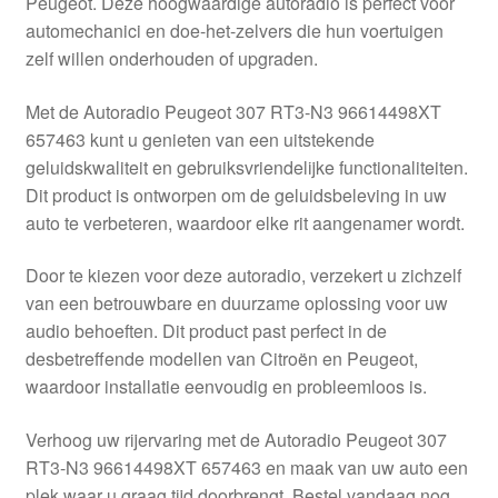
Peugeot. Deze hoogwaardige autoradio is perfect voor
Kassa
automechanici en doe-het-zelvers die hun voertuigen
zelf willen onderhouden of upgraden.
Klachten
Met de Autoradio Peugeot 307 RT3-N3 96614498XT
Klachtenprocedure
657463 kunt u genieten van een uitstekende
geluidskwaliteit en gebruiksvriendelijke functionaliteiten.
Levering
Dit product is ontworpen om de geluidsbeleving in uw
auto te verbeteren, waardoor elke rit aangenamer wordt.
Mijn account
Door te kiezen voor deze autoradio, verzekert u zichzelf
van een betrouwbare en duurzame oplossing voor uw
Over ons
audio behoeften. Dit product past perfect in de
desbetreffende modellen van Citroën en Peugeot,
Privacybeleid
waardoor installatie eenvoudig en probleemloos is.
Wereldwijde verzending
Verhoog uw rijervaring met de Autoradio Peugeot 307
RT3-N3 96614498XT 657463 en maak van uw auto een
Winkelwagen
plek waar u graag tijd doorbrengt. Bestel vandaag nog