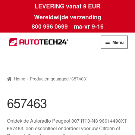
LEVERING vanaf 9 EUR
Wereldwijde verzending
800 996 0699
ma-vr 9-16
Ga
Ga
Menu
door
naar
naar
de
Home
navigatie
inhoud
Afdruk
Home
Producten getagged “657463”
Algemene voorwaarden
657463
Betalingen
Ontdek de Autoradio Peugeot 307 RT3-N3 96614498XT
Contact
657463, een essentieel onderdeel voor uw Citroën of