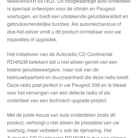
96660458XH 6574QT. Dit hoogwaardige auto-onderdeel
Kassa
is speciaal ontworpen voor de citroën en Peugeot
voertuigen, en biedt een uitstekende geluidskwaliteit en
Klachten
gebruiksvriendelijke functies. Als automechanicus of
doe-het-zelver vindt u dit product onmisbaar voor uw
Klachtenprocedure
reparaties of upgrades.
Levering
Het installeren van de Autoradio CD Continental
RD4N2M betekent dat u niet alleen geniet van een
Mijn account
betere geluidsweergave, maar ook van de
betrouwbaarheid en duurzaamheid die deze radio biedt.
Deze radio past perfect in uw Peugeot 308 en is ideaal
Over ons
voor het vervangen van een defecte radio of als
onderdeel van een technisch upgrade-project.
Privacybeleid
Met de juiste keuze van auto-onderdelen zoals dit
Wereldwijde verzending
product, verhoogt u niet alleen de prestaties van uw
voertuig, maar verbetert u ook de rijervaring. Het
Winkelwagen
Autoradio CD Continental RD4N2M is dus een slimme