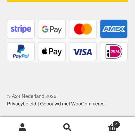
© A24 Nederland 2026
Privacybeleid
Gebouwd met WooCommerce
.
0
Zoeken
Zoeken
naar: