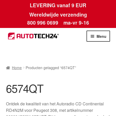
LEVERING vanaf 9 EUR
Wereldwijde verzending
800 996 0699
ma-vr 9-16
Ga
Ga
Menu
door
naar
naar
de
Home
navigatie
inhoud
Afdruk
Home
Producten getagged “6574QT”
Algemene voorwaarden
6574QT
Betalingen
Ontdek de kwaliteit van het Autoradio CD Continental
Contact
RD4N2M voor Peugeot 308, met artikelnummer