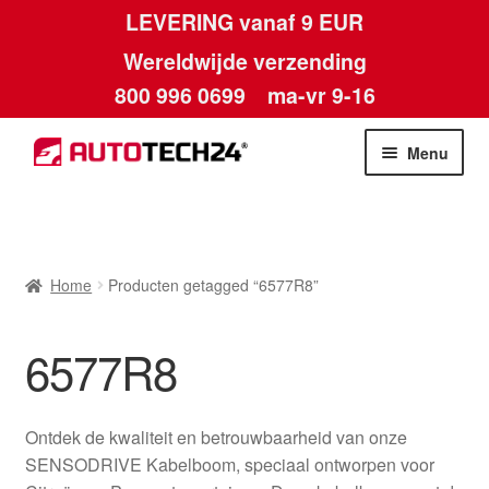
LEVERING vanaf 9 EUR
Wereldwijde verzending
800 996 0699
ma-vr 9-16
Ga
Ga
Menu
door
naar
naar
de
Home
navigatie
inhoud
Afdruk
Home
Producten getagged “6577R8”
Algemene voorwaarden
6577R8
Betalingen
Ontdek de kwaliteit en betrouwbaarheid van onze
Contact
SENSODRIVE Kabelboom, speciaal ontworpen voor