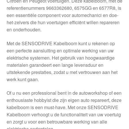
Citroën en Peugeot voertuigen. Deze kabelboom, met de
Kassa
referentienummers 9663362680, 6575GG en 6577R8, is
een essentiële component voor automechanici en doe-
Klachten
het-zelvers die hun voertuigen efficiënt willen repareren
en onderhouden.
Klachtenprocedure
Met de SENSODRIVE Kabelboom kunt u rekenen op
Levering
een perfecte aansluiting en optimale werking van uw
elektrische systemen. Het gebruik van hoogwaardige
Mijn account
materialen garandeert een lange levensduur en
uitstekende prestaties, zodat u met vertrouwen aan het
werk kunt gaan.
Over ons
Of u nu een professional bent in de autoworkshop of een
Privacybeleid
enthousiaste hobbyist die zijn eigen auto repareert, deze
kabelboom is een must-have. Met onze SENSODRIVE
Wereldwijde verzending
Kabelboom verhoogt u de functionaliteit van uw voertuig
en zorgt u voor een betrouwbare werking van alle
Winkelwagen
elektrische onderdelen.