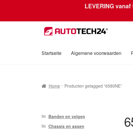
LEVERING vanaf
Ga
Ga
door
naar
naar
de
navigatie
inhoud
Startseite
Algemene voorwaarden
Home
Afdruk
Algemene voorwaarden
Betali
Home
Producten getagged “6580NE”
Over ons
Privacybeleid
Wereldwijde verzen
6
Banden en velgen
Chassis en assen