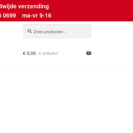
dwijde verzending
6 0699
ma-vr 9-16
Zoeken
Zoeken
naar:
€
0,00
0 artikelen
ount