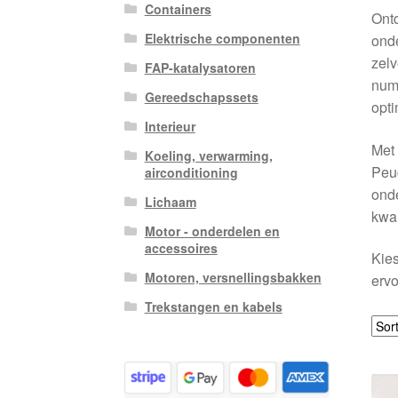
Containers
Ontd
Elektrische componenten
onde
zelv
FAP-katalysatoren
num
Gereedschapssets
opti
Interieur
Met 
Koeling, verwarming,
Peug
airconditioning
onde
Lichaam
kwal
Motor - onderdelen en
accessoires
Kies
Motoren, versnellingsbakken
ervo
Trekstangen en kabels