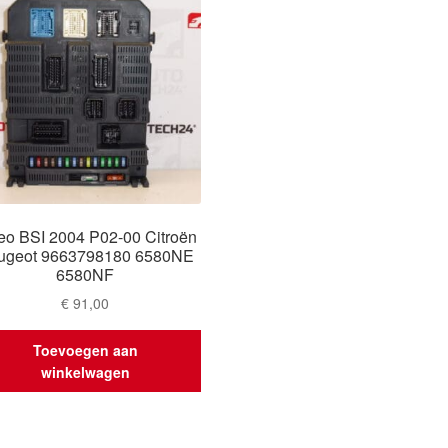
eo BSI 2004 P02-00 Citroën
ugeot 9663798180 6580NE
6580NF
€
91,00
Toevoegen aan
winkelwagen