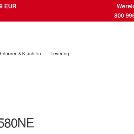
 9 EUR
Werel
800 99
Retouren & Klachten
Levering
ngen
Contact
Kassa
Klachten
Klachtenprocedure
Levering
Mijn acc
ding
Winkelwagen
580NE