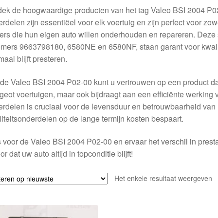
ek de hoogwaardige producten van het tag Valeo BSI 2004 P0
rdelen zijn essentiëel voor elk voertuig en zijn perfect voor zo
ers die hun eigen auto willen onderhouden en repareren. Deze
mers 9663798180, 6580NE en 6580NF, staan garant voor kwali
maal blijft presteren.
de Valeo BSI 2004 P02-00 kunt u vertrouwen op een product dat
eot voertuigen, maar ook bijdraagt aan een efficiënte werking 
rdelen is cruciaal voor de levensduur en betrouwbaarheid van u
iteitsonderdelen op de lange termijn kosten bespaart.
 voor de Valeo BSI 2004 P02-00 en ervaar het verschil in prest
or dat uw auto altijd in topconditie blijft!
Het enkele resultaat weergeven