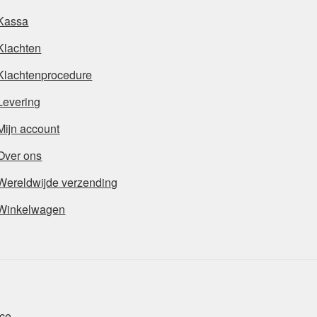
Kassa
Klachten
Klachtenprocedure
Levering
Mijn account
Over ons
Wereldwijde verzending
Winkelwagen
ce
.