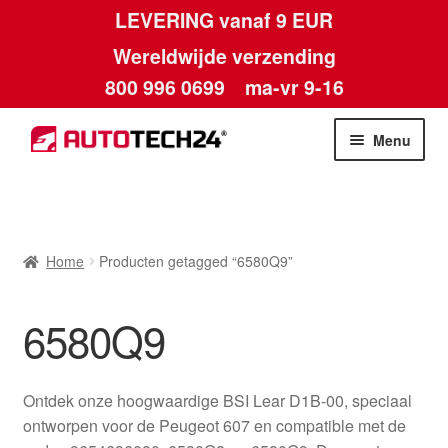
LEVERING vanaf 9 EUR
Wereldwijde verzending
800 996 0699
ma-vr 9-16
Ga
Ga
Menu
door
naar
naar
de
Home
navigatie
inhoud
Afdruk
Home
Producten getagged “6580Q9”
Algemene voorwaarden
6580Q9
Betalingen
Ontdek onze hoogwaardige BSI Lear D1B-00, speciaal
Contact
ontworpen voor de Peugeot 607 en compatible met de