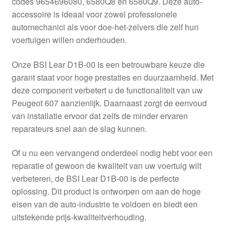
codes 9654696080, 6580Q8 en 6580Q9. Deze auto-
Kassa
accessoire is ideaal voor zowel professionele
automechanici als voor doe-het-zelvers die zelf hun
Klachten
voertuigen willen onderhouden.
Klachtenprocedure
Onze BSI Lear D1B-00 is een betrouwbare keuze die
garant staat voor hoge prestaties en duurzaamheid. Met
Levering
deze component verbetert u de functionaliteit van uw
Peugeot 607 aanzienlijk. Daarnaast zorgt de eenvoud
Mijn account
van installatie ervoor dat zelfs de minder ervaren
reparateurs snel aan de slag kunnen.
Over ons
Of u nu een vervangend onderdeel nodig hebt voor een
reparatie of gewoon de kwaliteit van uw voertuig wilt
Privacybeleid
verbeteren, de BSI Lear D1B-00 is de perfecte
oplossing. Dit product is ontworpen om aan de hoge
Wereldwijde verzending
eisen van de auto-industrie te voldoen en biedt een
uitstekende prijs-kwaliteitverhouding.
Winkelwagen