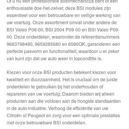
Of u nu een professionele automechanicus bent of een
Kassa
enthousiaste doe-het-zelver, deze BSI modules zijn
essentieel voor een betrouwbare en veilige werking van
Klachten
uw voertuig. Onze assortiment omvat onder andere de
BSI Valeo P08-00, BSI 2004 P09-00 en BSI Valeo P09-
Klachtenprocedure
00. Deze onderdelen, waaronder de referentienummers
9663798480, 9659285680 en 6580QK, garanderen een
Levering
perfecte pasvorm en functionaliteit, waardoor u er zeker
van kunt zijn dat uw auto weer in topconditie is.
Mijn account
Kiezen voor onze BSI producten betekent kiezen voor
kwaliteit en duurzaamheid. Het is cruciaal om de juiste
Over ons
onderdelen te gebruiken bij het onderhouden of
repareren van uw voertuig. Daarom bieden wij alleen
Privacybeleid
producten aan die voldoen aan de hoogste standaarden
in de auto-industrie. Verhoog de efficiëntie van uw
Wereldwijde verzending
Citroën of Peugeot en zorg voor een optimale prestaties
met onze betrouwbare BSI onderdelen.
Winkelwagen