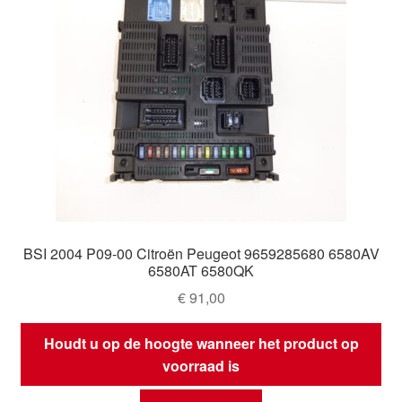
BSI 2004 P09-00 Citroën Peugeot 9659285680 6580AV
6580AT 6580QK
€
91,00
Houdt u op de hoogte wanneer het product op
voorraad is