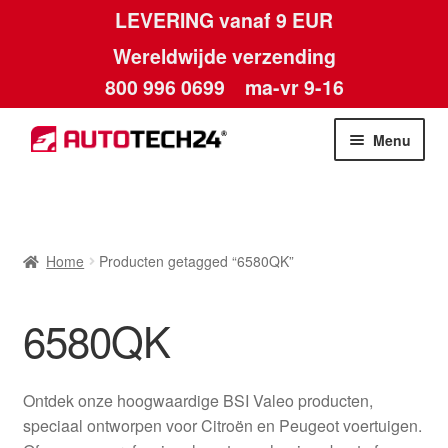
LEVERING vanaf 9 EUR
Wereldwijde verzending
800 996 0699
ma-vr 9-16
Ga
Ga
Menu
door
naar
naar
de
Home
navigatie
inhoud
Afdruk
Home
Producten getagged “6580QK”
Algemene voorwaarden
6580QK
Betalingen
Ontdek onze hoogwaardige BSI Valeo producten,
Contact
speciaal ontworpen voor Citroën en Peugeot voertuigen.