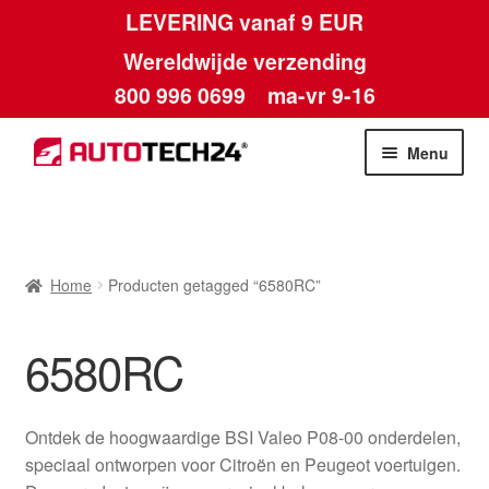
LEVERING vanaf 9 EUR
Wereldwijde verzending
800 996 0699
ma-vr 9-16
Ga
Ga
Menu
door
naar
naar
de
Home
navigatie
inhoud
Afdruk
Home
Producten getagged “6580RC”
Algemene voorwaarden
6580RC
Betalingen
Ontdek de hoogwaardige BSI Valeo P08-00 onderdelen,
Contact
speciaal ontworpen voor Citroën en Peugeot voertuigen.