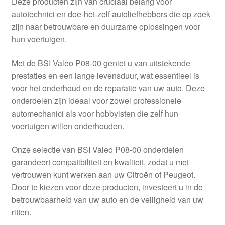
Deze producten zijn van cruciaal belang voor
Kassa
autotechnici en doe-het-zelf autoliefhebbers die op zoek
zijn naar betrouwbare en duurzame oplossingen voor
Klachten
hun voertuigen.
Klachtenprocedure
Met de BSI Valeo P08-00 geniet u van uitstekende
prestaties en een lange levensduur, wat essentieel is
Levering
voor het onderhoud en de reparatie van uw auto. Deze
onderdelen zijn ideaal voor zowel professionele
Mijn account
automechanici als voor hobbyisten die zelf hun
voertuigen willen onderhouden.
Over ons
Onze selectie van BSI Valeo P08-00 onderdelen
garandeert compatibiliteit en kwaliteit, zodat u met
Privacybeleid
vertrouwen kunt werken aan uw Citroën of Peugeot.
Door te kiezen voor deze producten, investeert u in de
Wereldwijde verzending
betrouwbaarheid van uw auto en de veiligheid van uw
ritten.
Winkelwagen