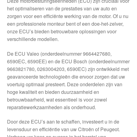
Deze motorbesturingseenheden (ECU) zijn cruciaal voor
Kassa
het optimaliseren van de prestaties van uw auto en
zorgen voor een efficiënte werking van de motor. Of u nu
Klachten
een professionele monteur bent of een doe-het-zelver,
onze ECU’s bieden betrouwbare oplossingen voor
Klachtenprocedure
verschillende modellen.
Levering
De ECU Valeo (onderdeelnummer 9664427680,
6590EC, 6590EE) en de ECU Bosch (onderdeelnummer
Mijn account
9663821780, 0263004203, 6590EC) zijn ontwikkeld met
geavanceerde technologieën die ervoor zorgen dat uw
voertuig optimaal presteert. Deze onderdelen zijn van
Over ons
hoge kwaliteit en bieden duurzaamheid en
betrouwbaarheid, wat essentieel is voor zowel
Privacybeleid
reparatiewerkzaamheden als onderhoud.
Wereldwijde verzending
Door deze ECU’s aan te schaffen, investeert u in de
levensduur en efficiëntie van uw Citroën of Peugeot.
Winkelwagen
Verhoog uw kans op succes in het herstel van