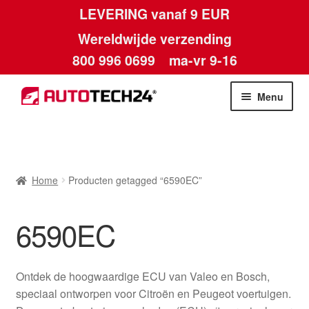
LEVERING vanaf 9 EUR
Wereldwijde verzending
800 996 0699
ma-vr 9-16
Ga
Ga
Menu
door
naar
naar
de
Home
navigatie
inhoud
Afdruk
Home
Producten getagged “6590EC”
Algemene voorwaarden
6590EC
Betalingen
Ontdek de hoogwaardige ECU van Valeo en Bosch,
Contact
speciaal ontworpen voor Citroën en Peugeot voertuigen.