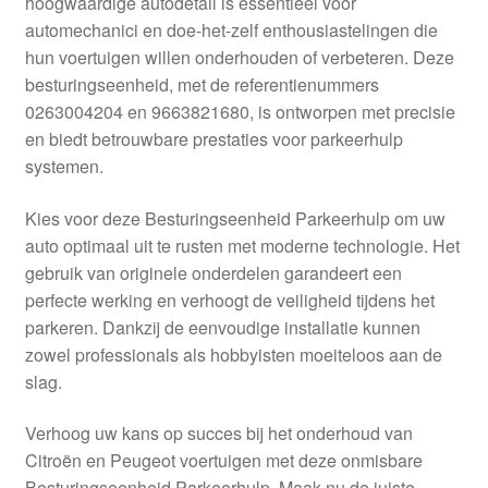
hoogwaardige autodetail is essentieel voor
Kassa
automechanici en doe-het-zelf enthousiastelingen die
hun voertuigen willen onderhouden of verbeteren. Deze
Klachten
besturingseenheid, met de referentienummers
0263004204 en 9663821680, is ontworpen met precisie
Klachtenprocedure
en biedt betrouwbare prestaties voor parkeerhulp
systemen.
Levering
Kies voor deze Besturingseenheid Parkeerhulp om uw
Mijn account
auto optimaal uit te rusten met moderne technologie. Het
gebruik van originele onderdelen garandeert een
perfecte werking en verhoogt de veiligheid tijdens het
Over ons
parkeren. Dankzij de eenvoudige installatie kunnen
zowel professionals als hobbyisten moeiteloos aan de
Privacybeleid
slag.
Wereldwijde verzending
Verhoog uw kans op succes bij het onderhoud van
Citroën en Peugeot voertuigen met deze onmisbare
Winkelwagen
Besturingseenheid Parkeerhulp. Maak nu de juiste