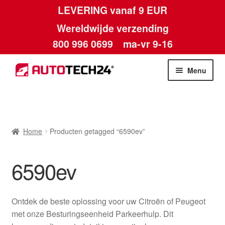
LEVERING vanaf 9 EUR
Wereldwijde verzending
800 996 0699
ma-vr 9-16
Ga
Ga
Menu
door
naar
naar
de
Home
navigatie
inhoud
Afdruk
Home
Producten getagged “6590ev”
Algemene voorwaarden
6590ev
Betalingen
Ontdek de beste oplossing voor uw Citroën of Peugeot
Contact
met onze Besturingseenheid Parkeerhulp. Dit