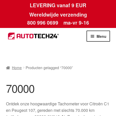
LEVERING vanaf 9 EUR
Wereldwijde verzending
800 996 0699
ma-vr 9-16
Ga
Ga
Menu
door
naar
naar
de
Home
navigatie
inhoud
Afdruk
Home
Producten getagged “70000”
Algemene voorwaarden
70000
Betalingen
Ontdek onze hoogwaardige Tachometer voor Citroën C1
Contact
en Peugeot 107, gereden met slechts 70.000 km