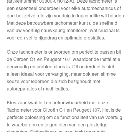
(artikelnummer 83800-0H012-A). Deze tachometer is
Kassa
een essentieel onderdeel voor elke automechanicus of
doe-het-zelver die zijn voertuig in topconditie wil houden.
Klachten
Met deze betrouwbare tachometer kunt u de snelheid
van uw voertuig nauwkeurig monitoren, wat cruciaal is
Klachtenprocedure
voor een veilig rijgedrag en optimale prestaties.
Levering
Onze tachometer is ontworpen om perfect te passen bij
de Citroën C1 en Peugeot 107, waardoor de installatie
Mijn account
eenvoudig en probleemloos is. Dit onderdeel is niet
alleen ideaal voor vervanging, maar ook een slimme
keuze voor iedereen die zich bezighoudt met
Over ons
autoreparaties of modificaties.
Privacybeleid
Kies voor kwaliteit en betrouwbaarheid met onze
Tachometer voor Citroën C1 en Peugeot 107. Het is de
Wereldwijde verzending
perfecte oplossing om de functionaliteit van uw voertuig
te waarborgen en te genieten van een plezierige
Winkelwagen
rijervaring. Optimaliseer uw zoektocht naar auto-