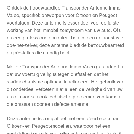
Kassa
Ontdek de hoogwaardige Transponder Antenne Immo
Valeo, specifiek ontworpen voor Citroën en Peugeot
Klachten
voertuigen. Deze antenne is essentieel voor de juiste
werking van het immobilizersysteem van uw auto. Of u
Klachtenprocedure
nu een professionele monteur bent of een enthousiaste
doe-het-zelver, deze antenne biedt de betrouwbaarheid
Levering
en prestaties die u nodig hebt.
Met de Transponder Antenne Immo Valeo garandeert u
Mijn account
dat uw voertuig veilig is tegen diefstal en dat het
startmechanisme optimaal functioneert. Het gebruik van
Over ons
dit onderdeel verbetert niet alleen de veiligheid van uw
auto, maar kan ook technische problemen voorkomen
Privacybeleid
die ontstaan door een defecte antenne.
Wereldwijde verzending
Deze antenne is compatibel met een breed scala aan
Citroën- en Peugeot-modellen, waardoor het een
Winkelwagen
veelzijdige keuze is voor elke automechanica. Dankzij