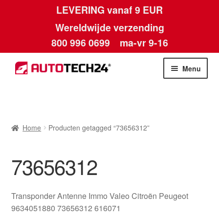
LEVERING vanaf 9 EUR
Wereldwijde verzending
800 996 0699
ma-vr 9-16
Ga
Ga
Menu
door
naar
naar
de
Home
navigatie
inhoud
Afdruk
Home
Producten getagged “73656312”
Algemene voorwaarden
73656312
Betalingen
Transponder Antenne Immo Valeo Citroën Peugeot
Contact
9634051880 73656312 616071