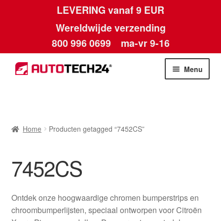
LEVERING vanaf 9 EUR
Wereldwijde verzending
800 996 0699
ma-vr 9-16
Ga
Ga
Menu
door
naar
naar
de
Home
navigatie
inhoud
Afdruk
Home
Producten getagged “7452CS”
Algemene voorwaarden
7452CS
Betalingen
Ontdek onze hoogwaardige chromen bumperstrips en
Contact
chroombumperlijsten, speciaal ontworpen voor Citroën