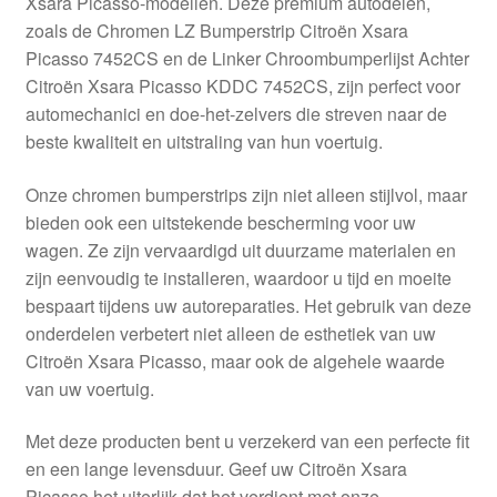
Xsara Picasso-modellen. Deze premium autodelen,
Kassa
zoals de Chromen LZ Bumperstrip Citroën Xsara
Picasso 7452CS en de Linker Chroombumperlijst Achter
Klachten
Citroën Xsara Picasso KDDC 7452CS, zijn perfect voor
automechanici en doe-het-zelvers die streven naar de
Klachtenprocedure
beste kwaliteit en uitstraling van hun voertuig.
Levering
Onze chromen bumperstrips zijn niet alleen stijlvol, maar
bieden ook een uitstekende bescherming voor uw
Mijn account
wagen. Ze zijn vervaardigd uit duurzame materialen en
zijn eenvoudig te installeren, waardoor u tijd en moeite
bespaart tijdens uw autoreparaties. Het gebruik van deze
Over ons
onderdelen verbetert niet alleen de esthetiek van uw
Citroën Xsara Picasso, maar ook de algehele waarde
Privacybeleid
van uw voertuig.
Wereldwijde verzending
Met deze producten bent u verzekerd van een perfecte fit
en een lange levensduur. Geef uw Citroën Xsara
Winkelwagen
Picasso het uiterlijk dat het verdient met onze