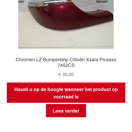
Chromen LZ Bumperstrip Citroën Xsara Picasso
7452CS
€
36,00
Houdt u op de hoogte wanneer het product op
voorraad is
Lees verder