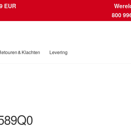
 9 EUR
Werel
800 99
Retouren & Klachten
Levering
ngen
Contact
Kassa
Klachten
Klachtenprocedure
Levering
Mijn acc
ding
Winkelwagen
589Q0