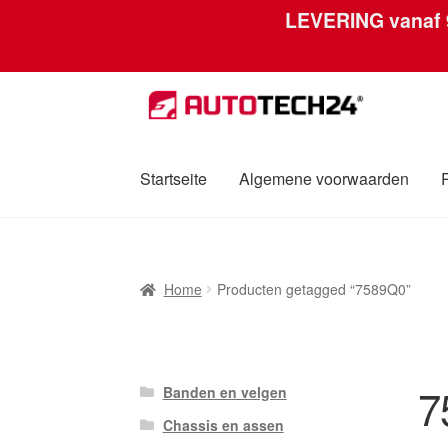
LEVERING vanaf
Ga
Ga
door
naar
naar
de
navigatie
inhoud
Startseite
Algemene voorwaarden
Home
Afdruk
Algemene voorwaarden
Betali
Home
Producten getagged “7589Q0”
Over ons
Privacybeleid
Wereldwijde verzen
7
Banden en velgen
Chassis en assen