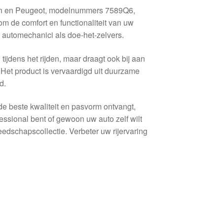
ën en Peugeot, modelnummers 7589Q6,
 de comfort en functionaliteit van uw
l automechanici als doe-het-zelvers.
ijdens het rijden, maar draagt ook bij aan
. Het product is vervaardigd uit duurzame
d.
e beste kwaliteit en pasvorm ontvangt,
essional bent of gewoon uw auto zelf wilt
schapscollectie. Verbeter uw rijervaring