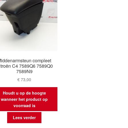
iddenarmsteun compleet
itroën C4 7589Q6 7589Q0
7589N9
€
73,00
Houdt u op de hoogte
wanneer het product op
voorraad is
Lees verder