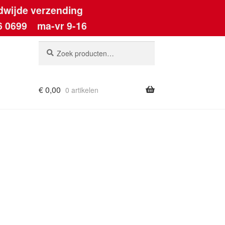
dwijde verzending
6 0699
ma-vr 9-16
Zoeken
Zoeken
naar:
€
0,00
0 artikelen
ount