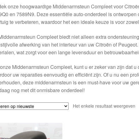
dek onze hoogwaardige Middenarmsteun Compleet voor Citro
Q0 en 7589N9. Deze essentiële auto-onderdeel is ontworpen om
tuig te verbeteren, waardoor het een ideale keuze is voor zowe
iddenarmsteun Compleet biedt niet alleen extra ondersteuning t
stijlvolle afwerking van het interieur van uw Citroën of Peugeot
rialen, wat zorgt voor een lange levensduur en betrouwbaarhei
onze Middenarmsteun Compleet, kunt u er zeker van zijn dat u d
door uw reparaties eenvoudig en efficiënt zijn. Of u nu een prof
rhouden, deze middenarmsteun is een must-have voor uw gereed
aag nog met dit onmisbare onderdeel!
Het enkele resultaat weergeven