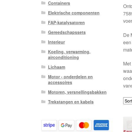
Containers
Ont
Elektrische componenten
7589
voer
FAP-katalysatoren
Gereedschapssets
De M
een 
Interieur
mate
Koeling, verwarming,
airconditioning
Met 
Lichaam
waar
Motor - onderdelen en
onde
accessoires
vand
Motoren, versnellingsbakken
Trekstangen en kabels