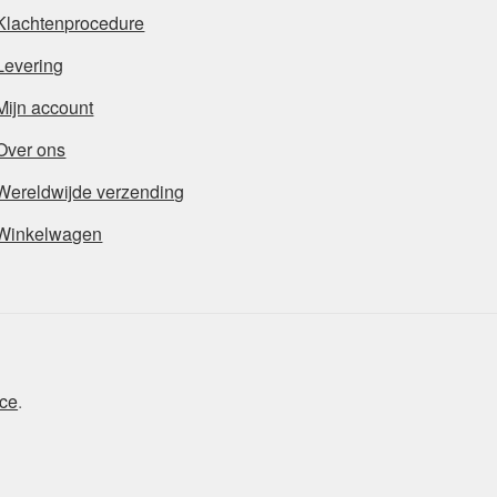
Klachtenprocedure
Levering
Mijn account
Over ons
Wereldwijde verzending
Winkelwagen
ce
.