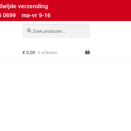
dwijde verzending
6 0699
ma-vr 9-16
Zoeken
Zoeken
naar:
€
0,00
0 artikelen
ount