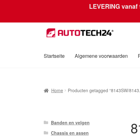
LEVERING vanaf
Ga
Ga
door
naar
naar
de
navigatie
inhoud
Startseite
Algemene voorwaarden
Home
Afdruk
Algemene voorwaarden
Betali
Home
Producten getagged “8143SW/8143
Over ons
Privacybeleid
Wereldwijde verzen
8
Banden en velgen
Chassis en assen