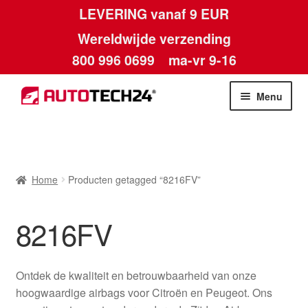
LEVERING vanaf 9 EUR
Wereldwijde verzending
800 996 0699
ma-vr 9-16
Ga
Ga
Menu
door
naar
naar
de
Home
navigatie
inhoud
Afdruk
Home
Producten getagged “8216FV”
Algemene voorwaarden
8216FV
Betalingen
Ontdek de kwaliteit en betrouwbaarheid van onze
Contact
hoogwaardige airbags voor Citroën en Peugeot. Ons