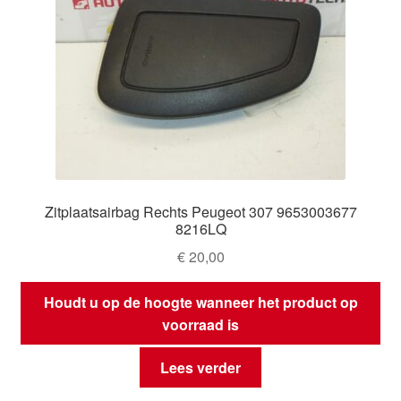
Zitplaatsairbag Rechts Peugeot 307 9653003677
8216LQ
€
20,00
Houdt u op de hoogte wanneer het product op
voorraad is
Lees verder