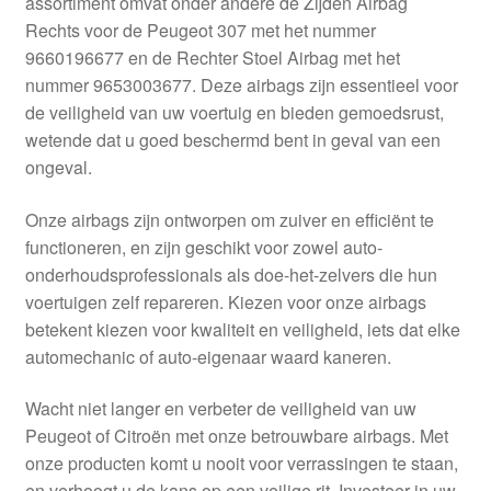
assortiment omvat onder andere de Zijden Airbag
Kassa
Rechts voor de Peugeot 307 met het nummer
9660196677 en de Rechter Stoel Airbag met het
Klachten
nummer 9653003677. Deze airbags zijn essentieel voor
de veiligheid van uw voertuig en bieden gemoedsrust,
Klachtenprocedure
wetende dat u goed beschermd bent in geval van een
ongeval.
Levering
Onze airbags zijn ontworpen om zuiver en efficiënt te
Mijn account
functioneren, en zijn geschikt voor zowel auto-
onderhoudsprofessionals als doe-het-zelvers die hun
voertuigen zelf repareren. Kiezen voor onze airbags
Over ons
betekent kiezen voor kwaliteit en veiligheid, iets dat elke
automechanic of auto-eigenaar waard kaneren.
Privacybeleid
Wacht niet langer en verbeter de veiligheid van uw
Wereldwijde verzending
Peugeot of Citroën met onze betrouwbare airbags. Met
onze producten komt u nooit voor verrassingen te staan,
Winkelwagen
en verhoogt u de kans op een veilige rit. Investeer in uw