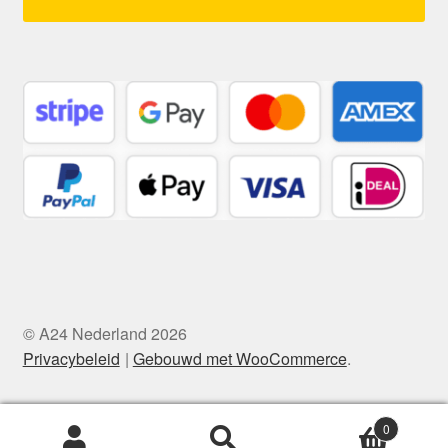
© A24 Nederland 2026
Privacybeleid
Gebouwd met WooCommerce
.
0
Zoeken
Zoeken