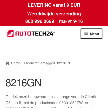
LEVERING vanaf 9 EUR
Wereldwijde verzending
800 996 0699
ma-vr 9-16
Ga
Ga
Menu
door
naar
naar
de
Home
navigatie
inhoud
Afdruk
Home
Producten getagged “8216GN”
Algemene voorwaarden
8216GN
Betalingen
Ontdek onze hoogwaardige zijairbags voor de Citroën
Contact
C5 I en II, met de productcodes 96391352ZW en