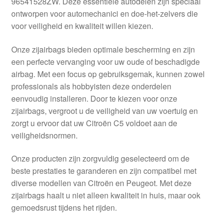
96541528ZW. Deze essentiële autodelen zijn speciaal
Kassa
ontworpen voor automechanici en doe-het-zelvers die
voor veiligheid en kwaliteit willen kiezen.
Klachten
Onze zijairbags bieden optimale bescherming en zijn
Klachtenprocedure
een perfecte vervanging voor uw oude of beschadigde
airbag. Met een focus op gebruiksgemak, kunnen zowel
Levering
professionals als hobbyisten deze onderdelen
eenvoudig installeren. Door te kiezen voor onze
Mijn account
zijairbags, vergroot u de veiligheid van uw voertuig en
zorgt u ervoor dat uw Citroën C5 voldoet aan de
veiligheidsnormen.
Over ons
Onze producten zijn zorgvuldig geselecteerd om de
Privacybeleid
beste prestaties te garanderen en zijn compatibel met
diverse modellen van Citroën en Peugeot. Met deze
Wereldwijde verzending
zijairbags haalt u niet alleen kwaliteit in huis, maar ook
gemoedsrust tijdens het rijden.
Winkelwagen