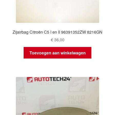
Zijairbag Citroën C5 I en II 96391352ZW 8216GN
€
36,00
Toevoegen aan winkelwagen