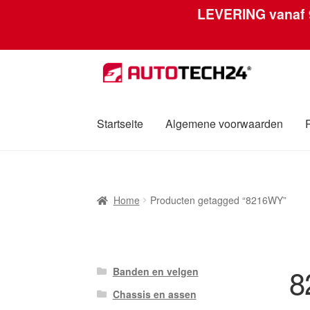
LEVERING vanaf
Ga
Ga
door
naar
naar
de
navigatie
inhoud
Startseite
Algemene voorwaarden
Home
Afdruk
Algemene voorwaarden
Betali
Home
Producten getagged “8216WY”
Over ons
Privacybeleid
Wereldwijde verzen
8
Banden en velgen
Chassis en assen