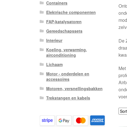
Containers
Ontd
Elektrische componenten
onde
mode
FAP-katalysatoren
zelv
Gereedschapssets
De Z
Interieur
draa
Koeling, verwarming,
kwal
airconditioning
Lichaam
Met 
Motor - onderdelen en
prof
accessoires
Airb
Motoren, versnellingsbakken
onde
voer
Trekstangen en kabels