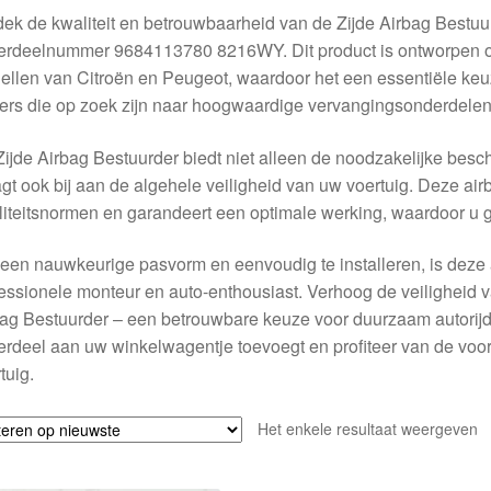
ek de kwaliteit en betrouwbaarheid van de Zijde Airbag Bestu
rdeelnummer 9684113780 8216WY. Dit product is ontworpen om 
llen van Citroën en Peugeot, waardoor het een essentiële keu
ers die op zoek zijn naar hoogwaardige vervangingsonderdelen
ijde Airbag Bestuurder biedt niet alleen de noodzakelijke bes
gt ook bij aan de algehele veiligheid van uw voertuig. Deze air
iteitsnormen en garandeert een optimale werking, waardoor u ge
een nauwkeurige pasvorm en eenvoudig te installeren, is deze
essionele monteur en auto-enthousiast. Verhoog de veiligheid
ag Bestuurder – een betrouwbare keuze voor duurzaam autorijden
rdeel aan uw winkelwagentje toevoegt en profiteer van de voo
tuig.
Het enkele resultaat weergeven