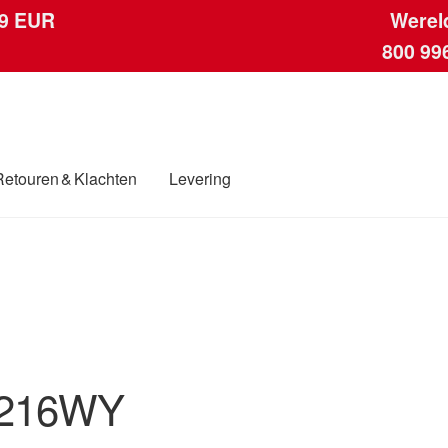
 9 EUR
Werel
800 99
Retouren & Klachten
Levering
ngen
Contact
Kassa
Klachten
Klachtenprocedure
Levering
Mijn acc
ding
Winkelwagen
216WY