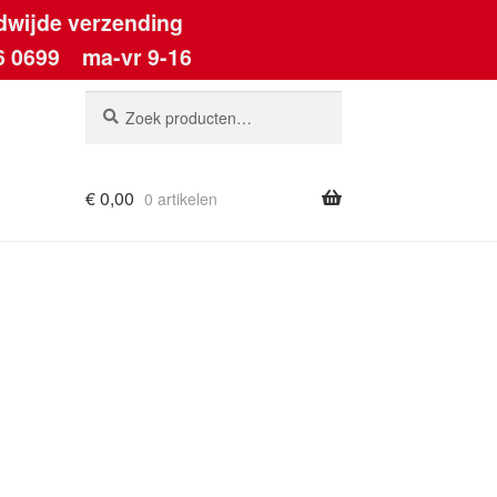
dwijde verzending
6 0699
ma-vr 9-16
Zoeken
Zoeken
naar:
€
0,00
0 artikelen
ount