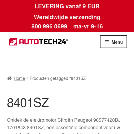
LEVERING vanaf 9 EUR
Wereldwijde verzending
800 996 0699
ma-vr 9-16
Ga
Ga
Menu
door
naar
naar
de
Home
navigatie
inhoud
Afdruk
Home
Producten getagged “8401SZ”
Algemene voorwaarden
8401SZ
Betalingen
Ontdek de elektromotor Citroën Peugeot 96577428BJ
Contact
1701848 8401SZ, een essentiële component voor uw