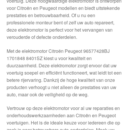
voertuig. Deze hoogwaardige elektromotor is ontworpen
Kassa
voor Citroën en Peugeot modellen en biedt uitstekende
prestaties en betrouwbaarheid. Of u nu een
Klachten
professionele monteur bent of zelf uw auto repareert,
deze elektromotor is perfect voor het vervangen van
Klachtenprocedure
verouderde of defecte onderdelen.
Levering
Met de elektromotor Citroën Peugeot 96577428BJ
1701848 8401SZ kiest u voor kwaliteit en
Mijn account
duurzaamheid. Deze elektromotor zorgt ervoor dat uw
voertuig soepel en efficiënt functioneert, wat leidt tot een
betere rijervaring. Dankzij de hoge kwaliteit van onze
Over ons
producten verhoogt u niet alleen de prestaties van uw
auto, maar ook de veiligheid op de weg.
Privacybeleid
Vertrouw op deze elektromotor voor al uw reparaties en
Wereldwijde verzending
onderhoudswerkzaamheden aan Citroën en Peugeot
voertuigen. Het is de ideale keuze voor iedereen die op
Winkelwagen
zoek is naar betrouwbare auto-onderdelen. Maak uw