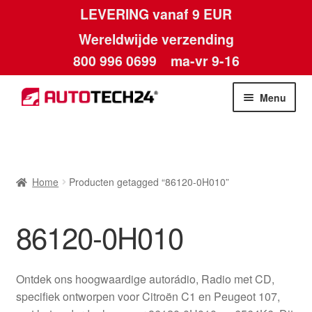
LEVERING vanaf 9 EUR
Wereldwijde verzending
800 996 0699
ma-vr 9-16
Ga
Ga
Menu
door
naar
naar
de
Home
navigatie
inhoud
Afdruk
Home
Producten getagged “86120-0H010”
Algemene voorwaarden
86120-0H010
Betalingen
Ontdek ons hoogwaardige autorádio, Radio met CD,
Contact
specifiek ontworpen voor Citroën C1 en Peugeot 107,