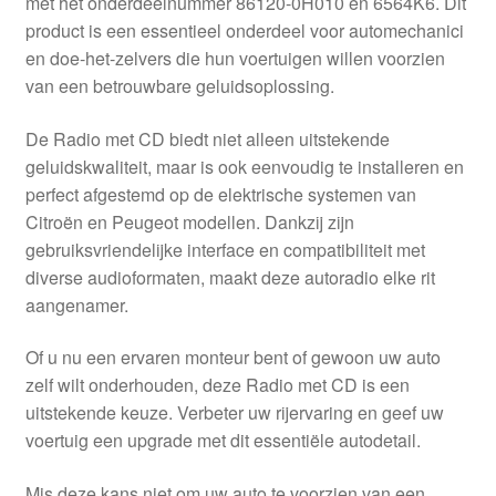
met het onderdeelnummer 86120-0H010 en 6564K6. Dit
Kassa
product is een essentieel onderdeel voor automechanici
en doe-het-zelvers die hun voertuigen willen voorzien
Klachten
van een betrouwbare geluidsoplossing.
Klachtenprocedure
De Radio met CD biedt niet alleen uitstekende
geluidskwaliteit, maar is ook eenvoudig te installeren en
Levering
perfect afgestemd op de elektrische systemen van
Citroën en Peugeot modellen. Dankzij zijn
Mijn account
gebruiksvriendelijke interface en compatibiliteit met
diverse audioformaten, maakt deze autoradio elke rit
aangenamer.
Over ons
Of u nu een ervaren monteur bent of gewoon uw auto
Privacybeleid
zelf wilt onderhouden, deze Radio met CD is een
uitstekende keuze. Verbeter uw rijervaring en geef uw
Wereldwijde verzending
voertuig een upgrade met dit essentiële autodetail.
Winkelwagen
Mis deze kans niet om uw auto te voorzien van een