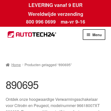
LEVERING vanaf 9 EUR
Wereldwijde verzending
800 996 0699
ma-vr 9-16
Ga
Ga
Menu
door
naar
naar
de
Home
navigatie
inhoud
Afdruk
Home
Producten getagged “890695”
Algemene voorwaarden
890695
Betalingen
Ontdek onze hoogwaardige Verwarmingsschakelaar
Contact
voor Citroën en Peugeot, modelnummer 96618007XT