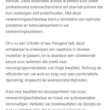
890695. Deze essentiële autodíl is perfect voor zowel
Kassa
professionele automechaniciens als doe-het-zelvers die
hun voertuigen zelf onderhouden. Met deze
Klachten
verwarmingsschakelaar bent u verzekerd van optimale
prestaties en betrouwbaarheid in uw
Klachtenprocedure
verwarmingssysteem.
Levering
Of u nu een Citroën of een Peugeot rijdt, deze
schakelaar is ontworpen om naadloos in diverse
Mijn account
modellen te passen, en is daardoor een uitstekende
keuze voor iedereen die zoekt naar
vervangingsonderdelen van hoge kwaliteit. Verhoog de
Over ons
efficiëntie van uw auto en zorg voor een comfortabele
rijervaring, ongeacht de weersomstandigheden.
Privacybeleid
Kies voor kwaliteit en duurzaamheid met onze
Wereldwijde verzending
verwarmingsschakelaar en maak uw autoreparaties
eenvoudiger. Verbeter uw zoekresultaten op Google en
Winkelwagen
laat uw klanten zien dat ze kunnen rekenen op