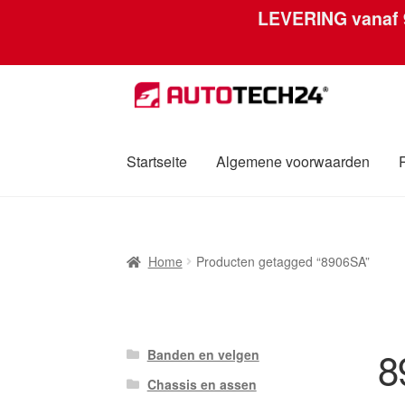
LEVERING vanaf
Ga
Ga
door
naar
naar
de
navigatie
inhoud
Startseite
Algemene voorwaarden
Home
Afdruk
Algemene voorwaarden
Betali
Home
Producten getagged “8906SA”
Over ons
Privacybeleid
Wereldwijde verzen
8
Banden en velgen
Chassis en assen