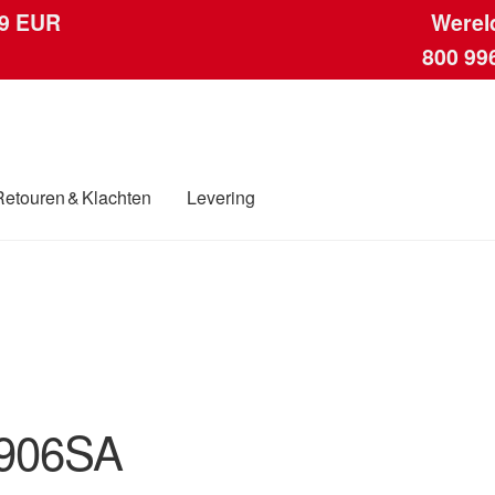
 9 EUR
Werel
800 99
Retouren & Klachten
Levering
ngen
Contact
Kassa
Klachten
Klachtenprocedure
Levering
Mijn acc
ding
Winkelwagen
906SA