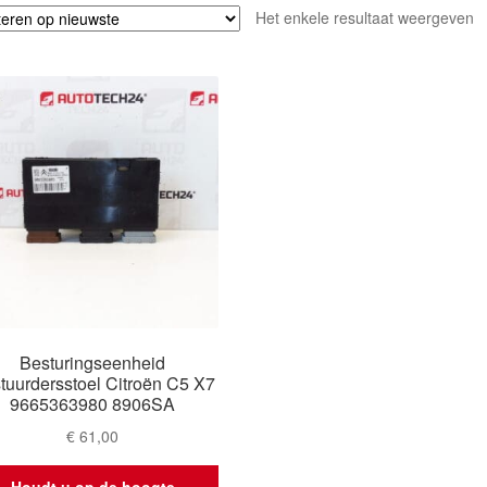
Het enkele resultaat weergeven
Besturingseenheid
tuurdersstoel Citroën C5 X7
9665363980 8906SA
€
61,00
Houdt u op de hoogte