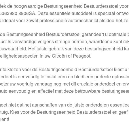
dek de hoogwaardige Besturingseenheid Bestuurdersstoel voor
363980 8906SA. Deze essentiële autoddeel is speciaal ontwor
s ideaal voor zowel professionele automechanici als doe-het-ze
de Besturingseenheid Bestuurdersstoel garandeert u optimale pr
uct is vervaardigd volgens strenge normen, waardoor u kunt 
ouwbaarheid. Het juiste gebruik van deze besturingseenheid kan
eiligheidsaspecten in uw Citroën of Peugeot.
 te kiezen voor de Besturingseenheid Bestuurdersstoel kiest u 
rdeel is eenvoudig te installeren en biedt een perfecte oploss
eter uw voertuig vandaag nog met dit cruciale onderdeel en er
uto eenvoudig en effectief met deze betrouwbare besturingsee
eet niet dat het aanschaffen van de juiste onderdelen essentie
tuig. Kies voor de Besturingseenheid Bestuurdersstoel en geef
ient!