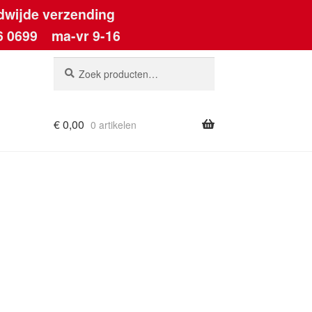
dwijde verzending
6 0699
ma-vr 9-16
Zoeken
Zoeken
naar:
€
0,00
0 artikelen
ount