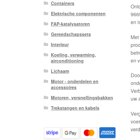
Containers
Ont
Elektrische componenten
9665
en i
FAP-katalysatoren
Gereedschapssets
Met 
prod
Interieur
betr
Koeling, verwarming,
en v
airconditioning
Lichaam
Door
Motor - onderdelen en
onde
accessoires
Verb
Motoren, versnellingsbakken
uw a
Trekstangen en kabels
Verg
voer
verd