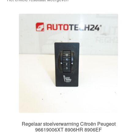
Kassa
Klachten
Klachtenprocedure
Levering
Mijn account
Over ons
Privacybeleid
Wereldwijde verzending
Regelaar stoelverwarming Citroën Peugeot
96619006XT 8906HR 8906EF
Winkelwagen