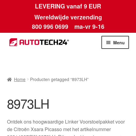
LEVERING vanaf 9 EUR
Wereldwijde verzending
800 996 0699
ma-vr 9-16
Ga
Ga
Menu
door
naar
naar
de
Home
navigatie
inhoud
Afdruk
Home
Producten getagged “8973LH”
Algemene voorwaarden
8973LH
Betalingen
Ontdek ons hoogwaardige Linker Voorstoelpakket voor
Contact
de Citroën Xsara Picasso met het artikelnummer