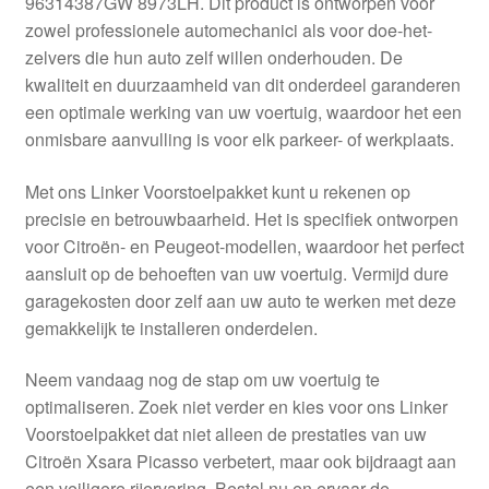
96314387GW 8973LH. Dit product is ontworpen voor
Kassa
zowel professionele automechanici als voor doe-het-
zelvers die hun auto zelf willen onderhouden. De
Klachten
kwaliteit en duurzaamheid van dit onderdeel garanderen
een optimale werking van uw voertuig, waardoor het een
Klachtenprocedure
onmisbare aanvulling is voor elk parkeer- of werkplaats.
Levering
Met ons Linker Voorstoelpakket kunt u rekenen op
precisie en betrouwbaarheid. Het is specifiek ontworpen
Mijn account
voor Citroën- en Peugeot-modellen, waardoor het perfect
aansluit op de behoeften van uw voertuig. Vermijd dure
garagekosten door zelf aan uw auto te werken met deze
Over ons
gemakkelijk te installeren onderdelen.
Privacybeleid
Neem vandaag nog de stap om uw voertuig te
optimaliseren. Zoek niet verder en kies voor ons Linker
Wereldwijde verzending
Voorstoelpakket dat niet alleen de prestaties van uw
Citroën Xsara Picasso verbetert, maar ook bijdraagt aan
Winkelwagen
een veiligere rijervaring. Bestel nu en ervaar de